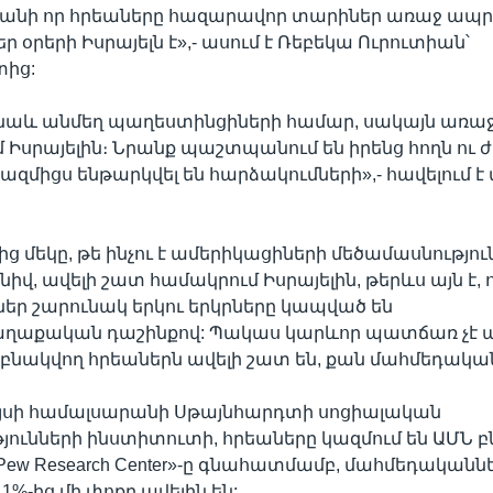
անի որ հրեաները հազարավոր տարիներ առաջ ապրե
մեր օրերի Իսրայելն է»,- ասում է Ռեբեկա Ուրուտիան՝
տից:
 նաև անմեղ պաղեստինցիների համար, սակայն առաջ
մ Իսրայելին։ Նրանք պաշտպանում են իրենց հողն ու ժ
ազմիցս ենթարկվել են հարձակումների»,- հավելում է 
 մեկը, թե ինչու է ամերիկացիների մեծամասնություն
իվ, ավելի շատ համակրում Իսրայելին, թերևս այն է, 
ր շարունակ երկու երկրները կապված են
աքական դաշինքով: Պակաս կարևոր պատճառ չէ այ
 բնակվող հրեաներն ավելի շատ են, քան մահմեդակա
յսի համալսարանի Սթայնհարդտի սոցիալական
ունների ինստիտուտի, հրեաները կազմում են ԱՄՆ բ
«Pew Research Center»-ը գնահատմամբ, մահմեդականն
1%-ից մի փոքր ավելին են: