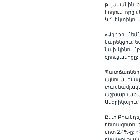
թվականին, ք
հողում, որը 
Կոնեկտիկու
«Աղոթում եմ
կարեկցում ե
նախկինում բ
զրուցակիցը:
Պատճառներից
այնուամենայն
տասնամյակնե
աշխարհաքաղ
Ամերիկայում
Ըստ Բրանդե
հետազոտությ
մոտ 2,4%-ը: 
բնակչության 