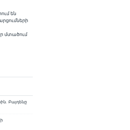
ում են
հարցումների
ի
էր մտածում
ին. Բայդենը
նի