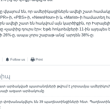
ը վկայում են, որ ամերիկացիներն ավելի շատ համակր
NPR»-ի, «PBS»-ի, «NewsHour»-ի և «Marist»-ի համատեղ 
ն ավելի շատ են հակվում այն կարծիքին, որ Իսրայել
չափից դուրս էր»: Եթե հոկտեմբերի 11-ին այդպես 
 26%-ը, ապա չորս շաբաթ անց՝ արդեն 38%-ը։
Follow us
Print
տիպ
տ արձակված պատանդների թվում է չորսամյա ամերիկուհ
րեխայի ազատ արձակումը
ներ փոխանակվելու են 39 պաղեստինցիների հետ. Պաղեստի
չ