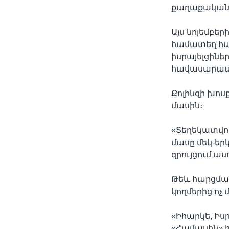
քաղաքականո
Այս նոյեմբեր
համատեղ հար
իսրայելցինե
հավասարապես 
Քոլինզի խոս
մասին։
«Տեղեկատվու
մասը մեկ-երկ
զրույցում ասո
Թեև հարցման
կողմերից ոչ
«Իհարկե, Իս
«Համասին» հ