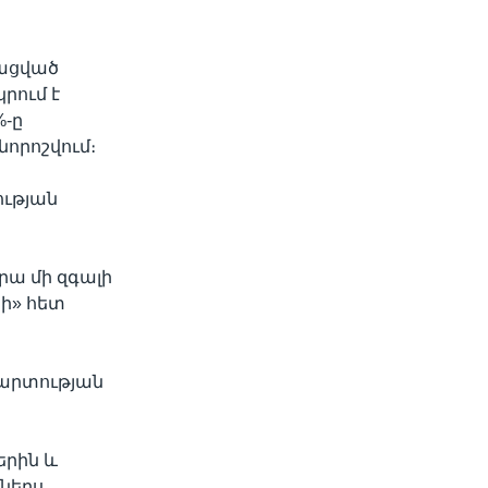
ցկացված
րում է
%-ը
նորոշվում։
ության
րա մի զգալի
նի» հետ
մարտության
երին և
ններս