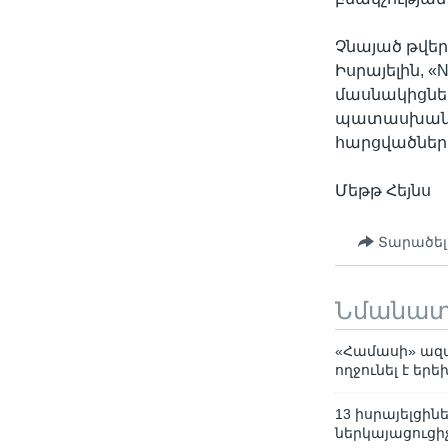
Չնայած թվեր
Իսրայելին, «
մասնակիցներ
պատասխանը «
հարցվածների
Մեթթ Հեյնս
Տարածել
Նմանա
«Համասի» ազա
ողջունել է ե
13 իսրայելցի
ներկայացուցի