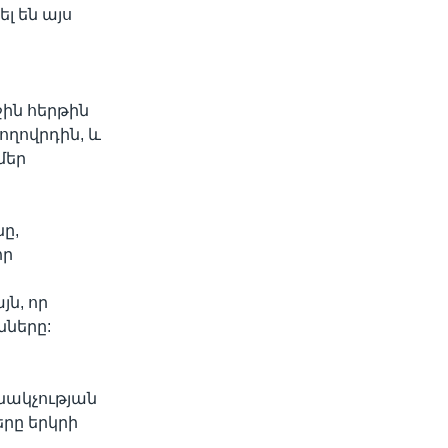
լ են այս
ին հերթին
ողովրդին, և
մեր
ը,
որ
ն, որ
նները:
նակչության
երը երկրի