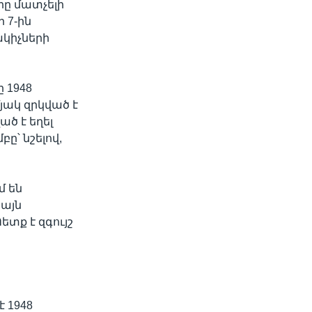
րը մատչելի
 7-ին
կիչների
 1948
յակ զրկված է
ծ է եղել
ը՝ նշելով,
մ են
 այն
տք է զգույշ
է 1948