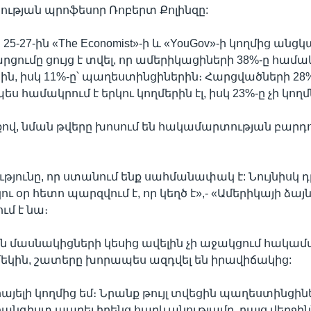
ւթյան պրոֆեսոր Ռոբերտ Քոլինզը:
ի 25-27-ին «The Economist»-ի և «YouGov»-ի կողմից ան
ցումը ցույց է տվել, որ ամերիկացիների 38%-ը համակ
րին, իսկ 11%-ը՝ պաղեստինցիներին։ Հարցվածների 28
համակրում է երկու կողմերին էլ, իսկ 23%-ը չի կողմ
քով, նման թվերը խոսում են հակամարտության բարդ
թյունը, որ ստանում ենք սահմանափակ է: Նույնիսկ դ
ու օր հետո պարզվում է, որ կեղծ է»,- «Ամերիկայի ձայ
ւմ է նա։
 մասնակիցների կեսից ավելին չի աջակցում հակա
 մեկին, շատերը խորապես ազդվել են իրավիճակից:
րայելի կողմից եմ։ Նրանք թույլ տվեցին պաղեստինցին
անգիստ ապրել իրենց հարևանությամբ, բայց վերջի