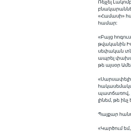
Ռեյչել Լակո
բնակարաններ
«Համասի» հ
համար:
«Բայց հոգու
թվականին Իս
սեփական տնի
ապրել փախստ
թե այսօր Ամ
«Սարսափելի 
հակասեմական
պատճառով, ո
լինեմ, թե ինչ
Պայքար հանո
«Կարծում եմ,