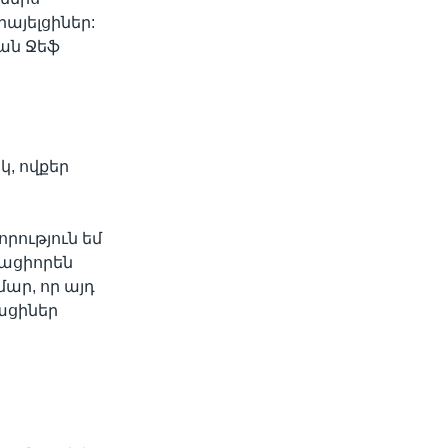
այելցիներ:
ան Ջեֆ
կ, ովքեր
րություն եմ
րացիորեն
մար, որ այդ
կացիներ