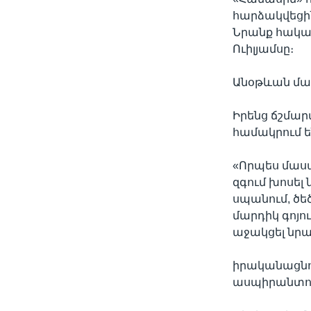
հարձակվեցին
Նրանք հակահ
Ուիլյամսը։
Անօթևան մա
Իրենց ճշմար
համակրում 
«Որպես մասա
զգում խոսել
սպանում, ծե
մարդիկ գոյո
աջակցել նրա
իրականացնում
ասպիրանտուր