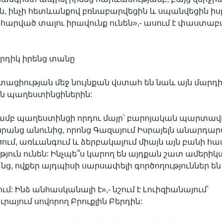
, ինչի հետևանքով բռնաբարվեցին և սպանվեցին իսր
արված տալու իրավունք ունեն»,- ասում է փաստաբ
րդիկ իրենց տանը
տացիության մեջ նույնքան վստահ են նաև այն մարդի
են պաղեստինցիներին:
մբ պաղեստինցի որդու մայր՝ բարոյական պարտավո
 նրանց անունից, որոնց Գազայում Իսրայելն անարդա
ծում, առևանգում և ձերբակալում միայն այն բանի հա
ւթյուն ունեն: Ինչպե՞ս կարող են այդքան շատ ամերի
նց, ովքեր այդպիսի սարսափելի գործողություններ են
: Ինձ անհասկանալի է»,- նշում է Լուիզիանայում՝
այում սովորող Բրուքլին Բերդին: