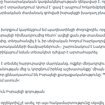
մբը հասարակական կազմակերպության ղեկավար է, ո
 է տրամադրում: Ասում է՝ ցավ է ապրում հոկտեմբերի
արձակման ժամանակ զոհված իսրայելցի խաղաղ բնա
ս խորքում կարեկցում եմ պաղեստինցի ժողովրդին, որը
րայելի հիմնադրումից հետո՝ ավելի քան յոթ տասնամ
ց, տեղահանվել է և իր սեփական հողում հարկադրվա
ականների ճամբարներում»,- շարունակում է Լակոմբ
երիկայում նման տեսակետ դժվար է արտահայտել։
է տեսնել հարյուրավոր մարդկանց, ովքեր մեղադրվու
ության մեջ և կորցնում իրենց աշխատանքը՝ միայն
ր քննադատում են Իսրայելի քաղաքականությունը: Պե
 եմ ասում»:
ւն Իսրայելի գոյության
 օբյեկտիվ չէ ասել, որ այս հակամարտությունը սկսվել 