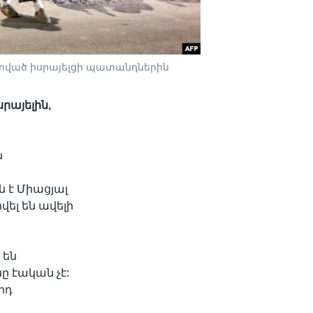
ատված իսրայելցի պատանդներին
րայելին,
ն
ն է Միացյալ
ել են ավելի
 են
ը էական չէ:
րդ