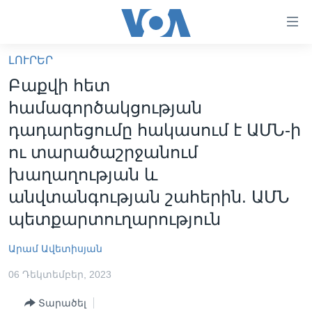
Մատչելի
հղումներ
անցնել
ԼՈՒՐԵՐ
հիմնական
ԳԼԽԱՎՈՐ ԷՋ
Բաքվի հետ
բովանդակությանը
ԼՈՒՐԵՐ
անցնել
համագործակցության
հիմնական
ՍՓՅՈՒՌՔ
դադարեցումը հակասում է ԱՄՆ-ի
բովանդակությանը
ՏԵՍԱՆՅՈՒԹԵՐ
ու տարածաշրջանում
հիմնական
բովանդակություն
խաղաղության և
ՖԻԼՄԵՐ
անվտանգության շահերին. ԱՄՆ
ՄԵՐ ՄԱՍԻՆ
ՖԻԼՄԵՐ
պետքարտուղարություն
ՈՒԿՐԱԻՆԱԿԱՆ ՊԱՏԵՐԱԶՄ
IN ENGLISH
ՄԵՐ ՄԱՍԻՆ
Արամ Ավետիսյան
«ԱՄԵՐԻԿԱՅԻ ՁԱՅՆ»-Ի ԿԱՆՈՆԱԴՐՈՒԹՅՈՒՆ
Learning English
ԿԱՊ ՄԵԶ ՀԵՏ
06 Դեկտեմբեր, 2023
ՀԵՏԵՒԵՔ ՄԵԶ
Տարածել