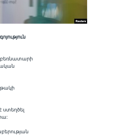
գոյություն
` բեռնատարի
տական
րթակի
է ստեղծել
րա:
աբերության