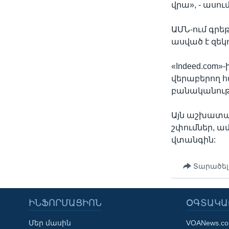
վրա», - ասու
ԱՄՆ-ում գրե
ասված է զեկո
«Indeed.com
վերաբերող հ
բանականությ
Այն աշխատա
շփումներ, ա
վտանգին:
Տարածել
ԻՆՖՈՐՄԱՑԻՈՆ
ՕԳՏԱԿԱ
Մեր մասին
VOANews.c