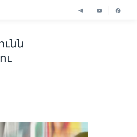
ունն
ու