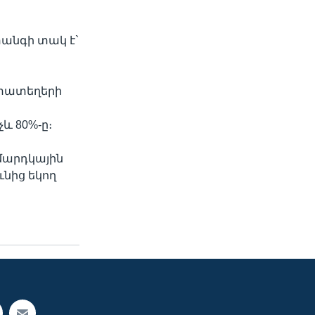
տանգի տակ է`
խատատեղերի
և 80%-ը։
մարդկային
նից եկող