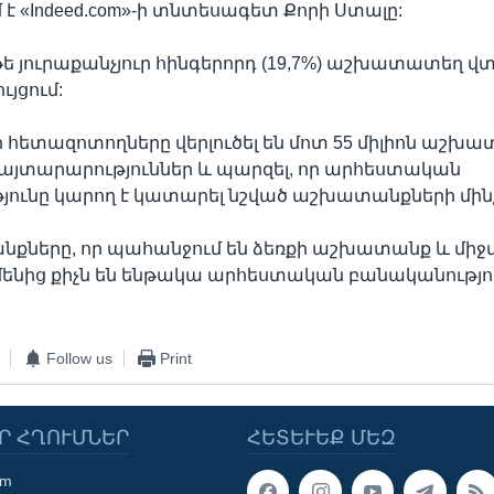
մ է «Indeed.com»-ի տնտեսագետ Քորի Ստալը:
թե յուրաքանչյուր հինգերորդ (19,7%) աշխատատեղ վ
ւյցում:
»-ի հետազոտողները վերլուծել են մոտ 55 միլիոն աշ
այտարարություններ և պարզել, որ արհեստական
ունը կարող է կատարել նշված աշխատանքների մինչ
նքները, որ պահանջում են ձեռքի աշխատանք և միջ
մենից քիչն են ենթակա արհեստական բանականությու
Follow us
Print
Ր ՀՂՈՒՄՆԵՐ
ՀԵՏԵՒԵՔ ՄԵԶ
om