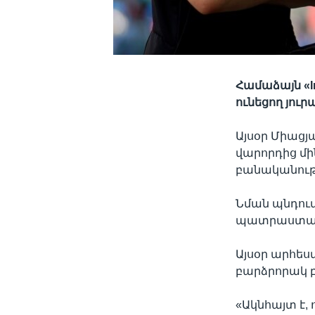
Համաձայն «In
ունեցող յու
Այսօր Միացյ
վարորդից մ
բանականությ
Նման պնդում
պատրաստած 
Այսօր արհես
բարձրորակ բ
«Ակնհայտ է,