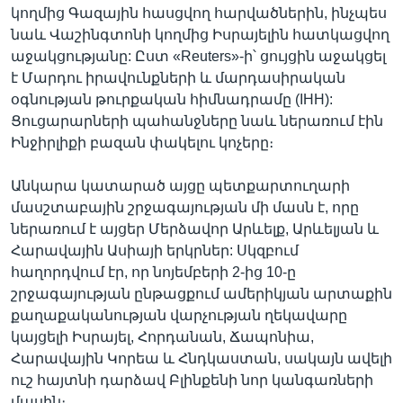
կողմից Գազային հասցվող հարվածներին, ինչպես
նաև Վաշինգտոնի կողմից Իսրայելին հատկացվող
աջակցությանը: Ըստ «Reuters»-ի՝ ցույցին աջակցել
է Մարդու իրավունքների և մարդասիրական
օգնության թուրքական հիմնադրամը (IHH):
Ցուցարարների պահանջները նաև ներառում էին
Ինջիրլիքի բազան փակելու կոչերը։
Անկարա կատարած այցը պետքարտուղարի
մասշտաբային շրջագայության մի մասն է, որը
ներառում է այցեր Մերձավոր Արևելք, Արևելյան և
Հարավային Ասիայի երկրներ: Սկզբում
հաղորդվում էր, որ նոյեմբերի 2-ից 10-ը
շրջագայության ընթացքում ամերիկյան արտաքին
քաղաքականության վարչության ղեկավարը
կայցելի Իսրայել, Հորդանան, Ճապոնիա,
Հարավային Կորեա և Հնդկաստան, սակայն ավելի
ուշ հայտնի դարձավ Բլինքենի նոր կանգառների
մասին։