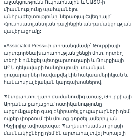
աջակցությունն Ուկրաինային և ՆԱՏՕ-ի
միասնությունը պահպանելու
անհրաժեշտությունը, ներառյալ Շվեդիայի՝
Հյուսիսատլանտյան դաշինքին անդամակցության
վավերացումը:
«Associated Press»-ի փոխանցմամբ՝ Թուրքիայի
արտգործնախարարության շենքի մոտ, որտեղ
տեղի է ունեցել պետքարտուղարի և Թուրքիայի
ԱԳՆ ղեկավարի հանդիպումը, տասնյակ
ցուցարարներ հավաքվել էին հակաամերիկյան և
հակաիսրայելական կարգախոսներով։
Պետքարտուղարի ժամանումից առաջ, Թուրքիայի
Արդանա քաղաքում ոստիկանությունը
արցունքաբեր գազ է կիրառել ցուցարարների դեմ,
ովքեր փորձում էին մուտք գործել ամերիկյան
Ինջիրլիք ավիաբազա։ Պաղեստինամետ ցույցի
մասնակիցները դեմ են արտահայտվել Իսրայելի