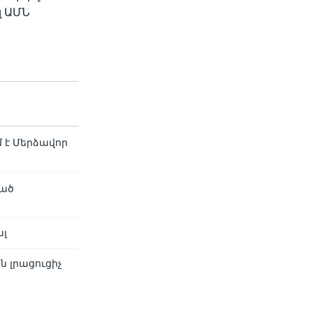
լ ԱՄՆ
մ է Մերձավոր
ված
ալ
 լրացուցիչ