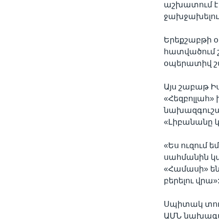
աշխատում է 
ջախջախելու 
Երեքշաբթի օ
հատվածում 
օպերատիվ շ
Այս շաբաթ Ի
«Հեզբոլլահ»
նախազգուշաց
«Լիբանանը 
«Ես ուզում 
սահմանին կա
«Համասի» են
բերելու վրա»
Սպիտակ տուն
ԱՄՆ նախագահ