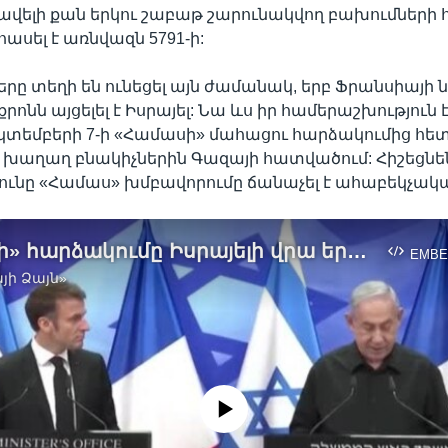
ավելի քան երկու շաբաթ շարունակվող բախումների
հասել է առնվազն 5791-ի:
րը տեղի են ունեցել այն ժամանակ, երբ Ֆրանսիայ
րոնն այցելել է Իսրայել: Նա ևս իր համերաշխություն 
ոկտեմբերի 7-ի «Համասի» մահացու հարձակումից հետո
աղաղ բնակիչներին Գազայի հատվածում: Հիշեցնենք
ւնը «Համաս» խմբավորումը ճանաչել է ահաբեկչակա
«Համասի» հարձակումը Իսրայելի վրա երբեք չի մոռացվի. Մաքրոն
EMBE
յի Ձայն»
No media source currently available