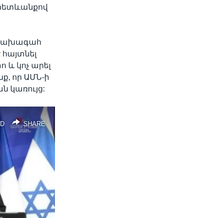
 հետևանքով
ի նախագահ
է հայտնել
 և կոչ արել
, որ ԱՄՆ-ի
ն կառույց:
D
SHARE