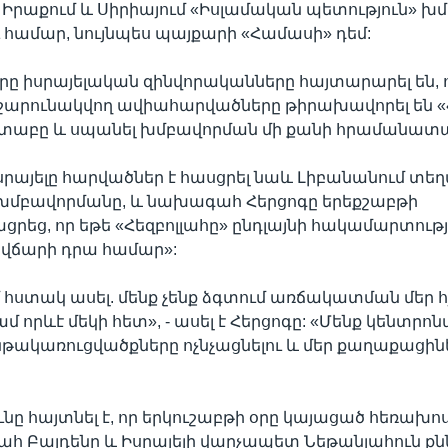
Իրաքում և Սիրիայում «Իսլամական պետություն» խ
համար, նույնպես պայքարի «Համասի» դեմ:
րը իսրայելական զինվորականները հայտարարել են, 
շարունակվող ավիահարվածները թիրախավորել են 
տաբը և սպանել խմբավորման մի քանի հրամանատա
սրայելը հարվածներ է հասցրել նաև Լիբանանում տե
 խմբավորմանը, և նախագահ Հերցոգը երեքշաբթի
րեց, որ եթե «Հեզբոլլահը» ընդլայնի հակամարտութ
կվճարի դրա համար»:
եմ հստակ ասել. մենք չենք ձգտում առճակատման մեր հ
մ որևէ մեկի հետ», - ասել է Հերցոգը: «Մենք կենտրո
թակառուցվածքները ոչնչացնելու և մեր քաղաքացին
:
ը հայտնել է, որ երկուշաբթի օրը կայացած հեռախոս
 Բայդենը և Իսրայելի վարչապետ Նեթանյահուն քնն