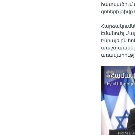
հատվածում 
զոհերի թիվը 
Հարձակումնե
Էմանուել Մաք
Իսրայելին հ
պաշտպանել խ
առավարությո
by
«Ամերիկա