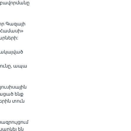
մբավորմանը
որ Գազայի
«Համասի»
րների:
ղակայված
յունը, ապա
յուսիսային
նացած ենք
երին տուն
ազրույցում
արկել են