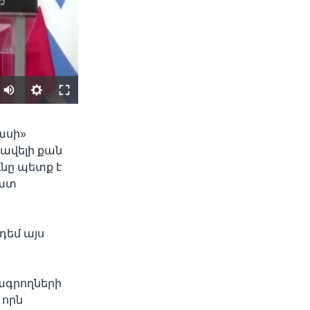
SHARE
ասի»
 ավելի քան
ւնը պետք է
զատ
 դեմ այս
width
px
րագրողների
 որն