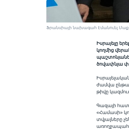
Ֆրանսիայի նախագահ Էմանուել Մաքր
Իսրայելը եր
կողմից վեր
պաշտոնյաները
ծովափնյա փ
Իսրայելական
ժամվա ընթաց
թիվը կազմում
Գազայի հատ
«Համասի» կող
տվյալները չ
առողջապահու