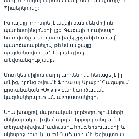
ափի և Գազայի գրասենյակի ներկայացուցիչ Ռիկ
Պիպերկորնը։
Իսրայելը հորդորել է ավելի քան մեկ միլիոն
պաղեստինցիների լքել Գազայի հյուսիսայի
հատվածը և տեղափոխվել շրջանի հարավ՝
պատճառաբնելով, թե նման քայլը
պայմանավորված է նրանց իսկ
անվտանգությամբ։
Մոտ կես միլիոն մարդ արդեն իսկ հեռացել է իր
տնից, որոնց թվում է Ֆիդա ալ-Արաջը՝ Գազայում
բրտանական «Oxfam» բարեգործական
կազմակերպության աշխատակիցը։
Նրա խոսքով, մարտական գործողությունների
մեկնարակից ի վեր՝ արդեն երրորդ անգամն է
տեղափոխվում՝ ամուսնու, հինգ երեխաների և
սկեսրոջ հետ, և այժմ Ռաֆահում է՝ Եգիպտոսի