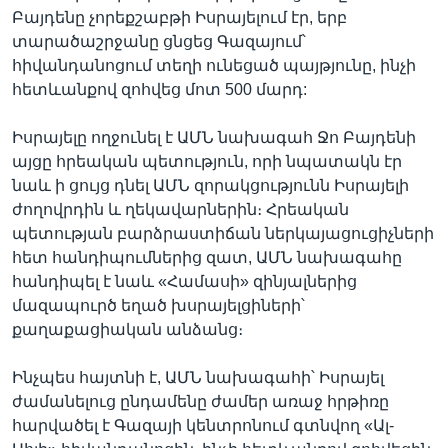
Բայդենը չորեքշաբթի Իսրայելում էր, երբ
տարածաշրջանը ցնցեց Գազայում՝
հիվանդանոցում տեղի ունեցած պայթյունը, ինչի
հետևանքով զոհվեց մոտ 500 մարդ:
Իսրայելը ողջունել է ԱՄՆ նախագահ Ջո Բայդենի
այցը հրեական պետություն, որի նպատակն էր
նաև ի ցույց դնել ԱՄՆ զորակցությունն Իսրայելի
ժողովրդին և ղեկավարներին։ Հրեական
պետության բարձրաստիճան ներկայացուցիչների
հետ հանդիպումներից զատ, ԱՄՆ նախագահը
հանդիպել է նաև «Համասի» զինյալներից
մազապուրծ եղած խսրայելցիների՝
քաղաքացիական անձանց։
Ինչպես հայտնի է, ԱՄՆ նախագահի՝ Իսրայել
ժամանելուց ընդամենը ժամեր առաջ հրթիռը
հարվածել է Գազայի կենտրոնում գտնվող «Ալ-