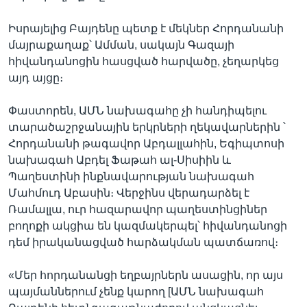
Իսրայելից Բայդենը պետք է մեկներ Հորդանանի
մայրաքաղաք՝ Ամման, սակայն Գազայի
հիվանդանոցին հասցված հարվածը, չեղարկեց
այդ այցը։
Փաստորեն, ԱՄՆ նախագահը չի հանդիպելու
տարածաշրջանային երկրների ղեկավարներին ՝
Հորդանանի թագավոր Աբդալլահին, Եգիպտոսի
նախագահ Աբդել Ֆաթահ ալ-Սիսիին և
Պաղեստինի ինքնավարության նախագահ
Մահմուդ Աբասին։ Վերջինս վերադարձել է
Ռամալլա, ուր հազարավոր պաղեստինցիներ
բողոքի ակցիա են կազմակերպել՝ հիվանդանոցի
դեմ իրականացված հարձակման պատճառով։
«Մեր հորդանանցի եղբայրներն ասացին, որ այս
պայմաններում չենք կարող [ԱՄՆ նախագահ