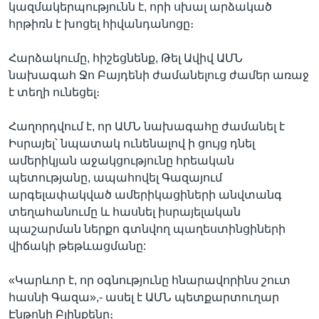
կազմակերպությունն է, որի սխալ արձակած
հրթիռն է խոցել հիվանդանոցը։
Հարձակումը, հիշեցնենք, Թել Ավիվ ԱՄՆ
նախագահ Ջո Բայդենի ժամանելուց ժամեր առաջ
է տեղի ունեցել։
Հաղորդվում է, որ ԱՄՆ նախագահը ժամանել է
Իսրայել՝ նպատակ ունենալով ի ցույց դնել
ամերիկյան աջակցությունը հրեական
պետությանը, ապահովել Գազայում
արգելափակված ամերիկացիների անվտանգ
տեղահանումը և հասնել իսրայելական
պաշարման ներքո գտնվող պաղեստինցիների
վիճակի թեթևացմանը:
«Կարևոր է, որ օգնությունը հնարավորինս շուտ
հասնի Գազա»,- ասել է ԱՄՆ պետքարտուղար
Էնթոնի Բլինքենը։