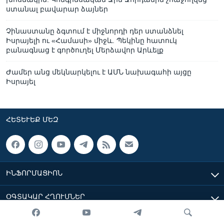
ստանալ բավարար ձայներ
Չինաստանը ձգտում է միջնորդի դեր ստանձնել
Իսրայելի ու «Համասի» միջև. Պեկինը հատուկ
բանագնաց է գործուղել Մերձավոր Արևելք
Ժամեր անց մեկնարկելու է ԱՄՆ նախագահի այցը
Իսրայել
ՀԵՏԵՒԵՔ ՄԵԶ
ԻՆՖՈՐՄԱՑԻՈՆ
ՕԳՏԱԿԱՐ ՀՂՈՒՄՆԵՐ