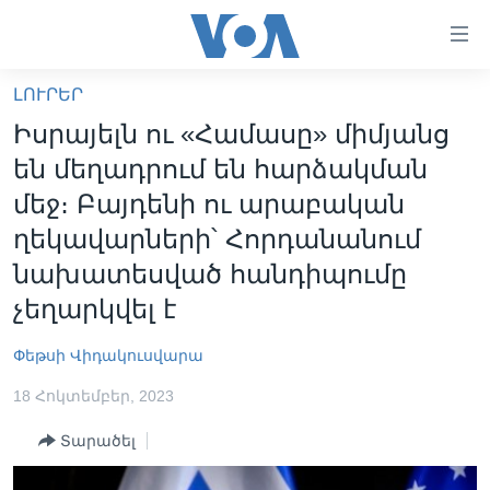
Մատչելի
հղումներ
անցնել
ԼՈՒՐԵՐ
հիմնական
ԳԼԽԱՎՈՐ ԷՋ
Իսրայելն ու «Համասը» միմյանց
բովանդակությանը
ԼՈՒՐԵՐ
անցնել
են մեղադրում են հարձակման
հիմնական
ՍՓՅՈՒՌՔ
մեջ։ Բայդենի ու արաբական
բովանդակությանը
ՏԵՍԱՆՅՈՒԹԵՐ
ղեկավարների՝ Հորդանանում
հիմնական
բովանդակություն
նախատեսված հանդիպումը
ՖԻԼՄԵՐ
չեղարկվել է
ՄԵՐ ՄԱՍԻՆ
ՖԻԼՄԵՐ
ՈՒԿՐԱԻՆԱԿԱՆ ՊԱՏԵՐԱԶՄ
IN ENGLISH
ՄԵՐ ՄԱՍԻՆ
Փեթսի Վիդակուսվարա
«ԱՄԵՐԻԿԱՅԻ ՁԱՅՆ»-Ի ԿԱՆՈՆԱԴՐՈՒԹՅՈՒՆ
18 Հոկտեմբեր, 2023
Learning English
ԿԱՊ ՄԵԶ ՀԵՏ
Տարածել
ՀԵՏԵՒԵՔ ՄԵԶ