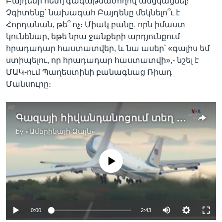
Բայդենի հետ] գագաթնաժողով անցկացնել։
Չգիտենք՝ նախագահ Բայդենը մեկնելո՞ւ է
Հորդանան, թե՞ ոչ։ Միակ բանը, որն իմաստ
կունենար, եթե նրա ջանքերի արդյունքում
հրադադար հաստատվեր, և նա ասեր՝ «գալիս եմ
ստիպելու, որ հրադադար հաստատվի»,- նշել է
ՄԱԿ-ում Պաղեստինի բանագնաց Ռիադ
Մանսուրը։
Գազայի հիվանդանոցում տեղ գտած պայթյունի հետևանքով հարյուրավոր զոհերի ֆոնին՝ Բայդենը ժամանել է Իսրայել
by
«Ամերիկայի Ձայն»
No media source currently available
0:00
2:43