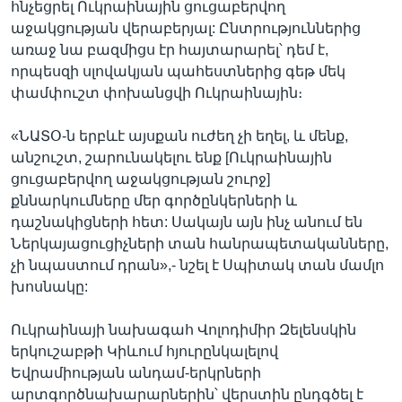
հնչեցրել Ուկրաինային ցուցաբերվող
աջակցության վերաբերյալ: Ընտրություններից
առաջ նա բազմիցս էր հայտարարել՝ դեմ է,
որպեսզի սլովակյան պահեստներից գեթ մեկ
փամփուշտ փոխանցվի Ուկրաինային։
«ՆԱՏՕ-ն երբևէ այսքան ուժեղ չի եղել, և մենք,
անշուշտ, շարունակելու ենք [Ուկրաինային
ցուցաբերվող աջակցության շուրջ]
քննարկումները մեր գործընկերների և
դաշնակիցների հետ: Սակայն այն ինչ անում են
Ներկայացուցիչների տան հանրապետականները,
չի նպաստում դրան»,- նշել է Սպիտակ տան մամլո
խոսնակը:
Ուկրաինայի նախագահ Վոլոդիմիր Զելենսկին
երկուշաբթի Կիևում հյուրընկալելով
Եվրամիության անդամ-երկրների
արտգործնախարարներին՝ վերստին ընդգծել է