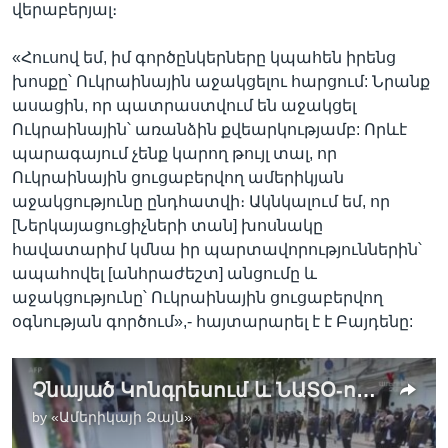
վերաբերյալ։
«Հուսով եմ, իմ գործընկերները կպահեն իրենց
խոսքը՝ Ուկրաինային աջակցելու հարցում: Նրանք
ասացին, որ պատրաստվում են աջակցել
Ուկրաինային՝ առանձին քվեարկությամբ: Որևէ
պարագայում չենք կարող թույլ տալ, որ
Ուկրաինային ցուցաբերվող ամերիկյան
աջակցությունը ընդհատվի։ Ակնկալում եմ, որ
[Ներկայացուցիչների տան] խոսնակը
հավատարիմ կմնա իր պարտավորություններին՝
ապահովել [անհրաժեշտ] անցումը և
աջակցությունը՝ Ուկրաինային ցուցաբերվող
օգնության գործում»,- հայտարարել է է Բայդենը:
Չնայած Կոնգրեսում և ՆԱՏՕ-ում առկա տարաձայնություններին, Սպիտակ տունը վճռական է Ուկրաինային ցուցաբերվող աջակցության հարցում
by
«Ամերիկայի Ձայն»