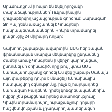
Արևմուտքում ի հայտ են եկել որոշակի
տարաձայնություններ՝ Ուկրաինային
ցուցաբերվող աջակցության գործում: Նախագահ
Ջո Բայդենն առաջարկել է Կոնգրեսի
հանրապետականներին Կիևին տրամադրել
լրացուցիչ 24 միլիարդ դոլար:
Նախորդ շաբաթվա ավարտին՝ ԱՄՆ հերթական
ֆինանսական տարվա մեկնարկից ընդամենը
ժամեր առաջ Կոնգրեսն ի վերջո կարողացավ
ընդունել մի օրինագիծ, որը թույլ կտա ԱՄՆ
կառավարությանը գործել ևս վեց շաբաթ։ Սակայն
այդ փաթեթից դուրս է մնացել Ուկրաինային
հատկացվող օգնությունը, ինչն էլ հարկադրեց
նախագահ Բադենին դիմել կոնգրեսականներին,
ովքեր չեն թաքցնում իրենց մտահոգությունը
Կիևին տրամադրվող յուրաքանչյուր դոլարի
հաշվետվության և չդադարող պատերազմի