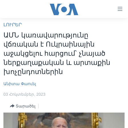
Մատչելի
հղումներ
անցնել
ԼՈՒՐԵՐ
հիմնական
ԳԼԽԱՎՈՐ ԷՋ
ԱՄՆ կառավարությունը
բովանդակությանը
ԼՈՒՐԵՐ
անցնել
վճռական է Ուկրաինային
հիմնական
ՍՓՅՈՒՌՔ
աջակցելու հարցում՝ չնայած
բովանդակությանը
ՏԵՍԱՆՅՈՒԹԵՐ
ներքաղաքական և արտաքին
հիմնական
բովանդակություն
խոչընդոտներին
ՖԻԼՄԵՐ
ՄԵՐ ՄԱՍԻՆ
ՖԻԼՄԵՐ
Անիտա Փաուել
ՈՒԿՐԱԻՆԱԿԱՆ ՊԱՏԵՐԱԶՄ
IN ENGLISH
ՄԵՐ ՄԱՍԻՆ
03 Հոկտեմբեր, 2023
«ԱՄԵՐԻԿԱՅԻ ՁԱՅՆ»-Ի ԿԱՆՈՆԱԴՐՈՒԹՅՈՒՆ
Տարածել
Learning English
ԿԱՊ ՄԵԶ ՀԵՏ
ՀԵՏԵՒԵՔ ՄԵԶ