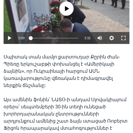
No media source currently available
0:00
3:32
Սպիտակ տան մամլո քարտուղար Քըրին Ժան-
Պիեռը երկուշաբթի փոխանցել է «Ամերիկայի
ձայնին», որ Ուկրաինայի հարցում ԱՄՆ
կառավարությունը վճռական է դիմագրավել
ներքին ճնշմանը:
Այս ամենին ֆոնին՝ ՆԱՏՕ-ի անդամ Սլովակիայում
օրերս՝ սեպտեմբերի 30-ին տեղի ունեցած
խորհրդարանական ընտրությունների
արդյունքում ամենից շատ ձայն ստացած Ռոբերտ
Ֆիցոն հրապարակավ մտահոգություններ է