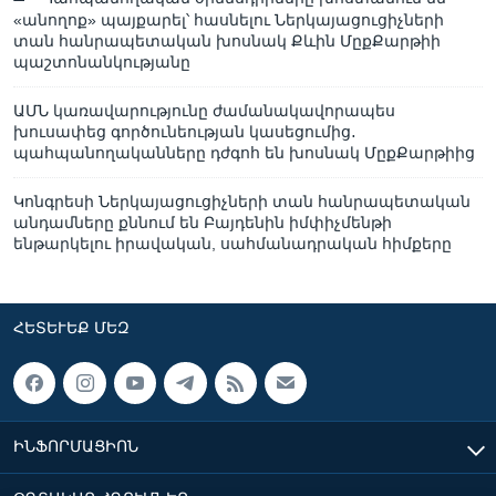
«անողոք» պայքարել՝ հասնելու Ներկայացուցիչների
տան հանրապետական խոսնակ Քևին ՄըքՔարթիի
պաշտոնանկությանը
ԱՄՆ կառավարությունը ժամանակավորապես
խուսափեց գործունեության կասեցումից․
պահպանողականները դժգոհ են խոսնակ ՄըքՔարթիից
Կոնգրեսի Ներկայացուցիչների տան հանրապետական
անդամները քննում են Բայդենին իմփիչմենթի
ենթարկելու իրավական, սահմանադրական հիմքերը
ՀԵՏԵՒԵՔ ՄԵԶ
ԻՆՖՈՐՄԱՑԻՈՆ