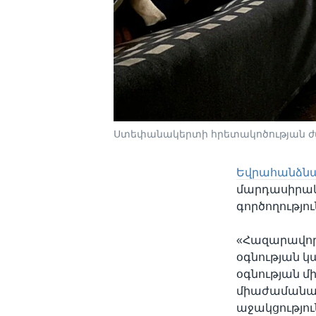
Ստեփանակերտի հրետակոծության ժամ
Եվրահանձնա
մարդասիրակ
գործողությո
«Հազարավոր 
օգնության կ
օգնության մ
միաժամանակ
աջակցությու