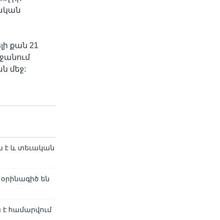
րական
լի քան 21
եջանում
ն մեջ:
ն է և տեւական
օրինագիծ են
 է համարվում