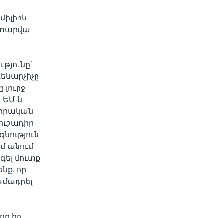
միլիոն
ս տարվա
թյունը՝
ենարչիչը
 լուրջ
 ԵՄ-ն
սիրական
ուշադիր
նություն
եմ անում
ել մուտք
նք, որ
ամադրել
ող իր