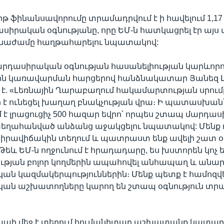
թ ֆինանսավորումը տրամադրվում է ի հավելում 1,17 
ասիրական օգնությանը, որը ԵՄ-ն հատկացրել էր այ
ճգնաժամը հաղթահարելու նպատակով:
արդասիրական օգնության հասանելիության կարևորու
ն կառավարման հարցերով հանձնակատար Յանեզ Լ
է. «Լեռնային Ղարաբաղում հակամարտության սրումը
է ունեցել խաղաղ բնակչության վրա։ Ի պատասխան՝
է լրացուցիչ 500 հազար եվրո՝ որպես շտապ մարդա
 տեղահանված անձանց աջակցելու նպատակով: Մենք 
 իրավիճակին տեղում և պատրաստ ենք ավելի շատ օգ
Թեև ԵՄ-ն ողջունում է հրադադարը, ես խստորեն կոչ 
թյան բոլոր կողմերին ապահովել անհապաղ և անարգ
ն կազմակերպություններին։ Մենք պետք է համոզվե
ան աշխատողները կարող են շտապ օգնություն տր
կապի մեջ է տեղում հումանիտար աշխատանք կատար