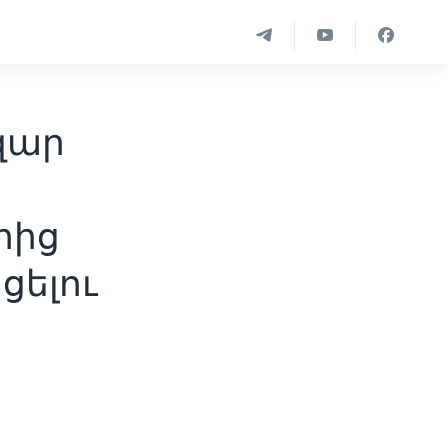
զար
րից
ցելու