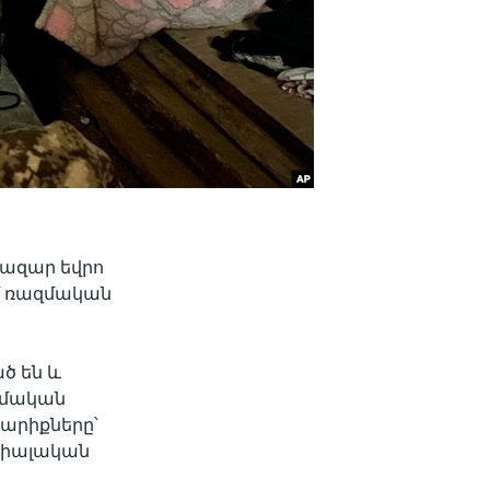
 հազար եվրո
մ ռազմական
ծ են և
ամական
կարիքները՝
ցիալական