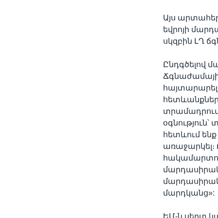
Այս արտահեր
եվրոյի մարդ
սկզբին ԼՂ 
Ընդգծելով մ
Ճգնաժամայի
հայտարարել 
հետևանքներ 
տրամադրում 
օգնություն՝
հետևում ենք
առաջարկել։ 
հակամարտու
մարդասիրակա
մարդասիրակ
մարդկանց»:
ԵՄ-ն սերտ 