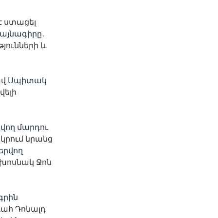
է ստացել
այնագիրը․
յունների և
կավ Սպիտակ
վելի
վող մարդու
կրում նրանց
երվող
 խոսնակ Ջոն
գրին
գահ Դոնալդ