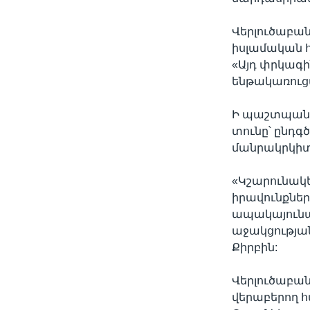
Վերլուծաբան
իսլամական հ
«Այդ փրկագի
ենթակառուցվ
Ի պաշտպանո
տունը՝ ընդգ
մանրակրկիտ
«Կշարունակ
իրավունքնե
ապակայունաց
աջակցության
Քիրբին:
Վերլուծաբան
վերաբերող 