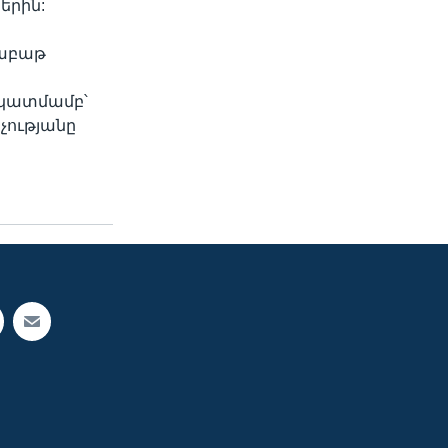
երին:
շաբաթ
նկատմամբ՝
չությանը