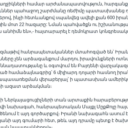
 աղջիկների համար արժանապատվություն, հարգանք
ւններ պահաջող շարժմանը ռեժիմը պատասխանեց
երով, ինչի հետևանքով սպանվեց ավելի քան 600 իրան
ին մոտ 22 հազարը: Նման պահվածքն ու իշխանությ
 անհիմն են»,- հայտարարել է դեմոկրատ կոնգրեսակ
ազմաթիվ հանրապետականներ մտահոգված են՝ Իրա
նները չեն արձագանքում մարդու իրավունքների ո
քննադատությանը և օգտվում են Բայդենի վարչակազ
ված համաձայնագրից՝ 6 միլիարդ դոլարի հասնող իր
ապասառեցման վերաբերյալ՝ ի պատասխան ամերիկ
ի ազատ արձակման։
ի Ներկայացուցիչների տան արտաքին հարաբերությ
վի նախագահ, հանրապետական Մայքլ ՄըքՔոլը հայտ
ենում է այդ գործարքով։ Իրանի նախագահն ասում է՝
անի այդ գումարի հետ, թեև այդ դրամը պետք է ծախ
կան նպատակներով»։