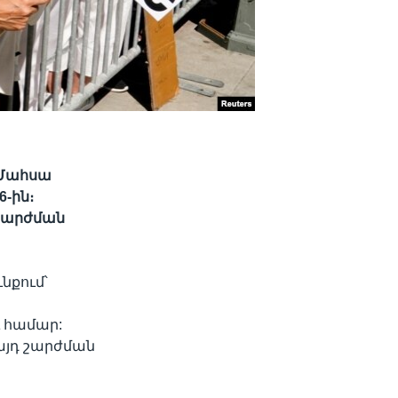
 Մահսա
6-ին։
 շարժման
նքում՝
 համար:
 այդ շարժման