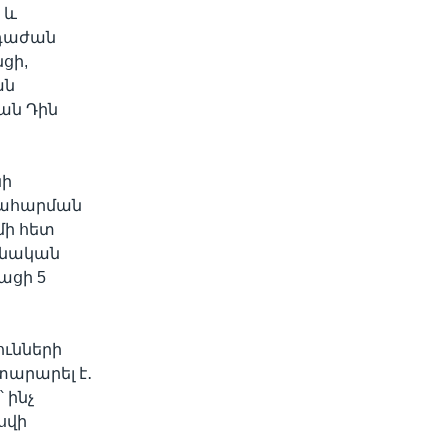
 և
 դաժան
ցի,
ան
ան Դին
նի
տնահարման
մի հետ
անական
ացի 5
ունների
արարել է․
 ինչ
սվի