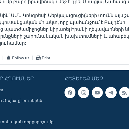
ումը բարդ իրավիճակի մեջ է դրել Միացյալ Նահանգն
ոնին՝ ԱՄՆ Կոնգրեսի Ներկայացուցիչների տունն այս 
երկկուսակցական մի ակտ, որը պահանջում է Բայդենի
ց պատժամիջոցներ կիրառել Իրանի ղեկավարների 
վունքների շարունակական խախտումների և ահաբեկ
ու համար:
Follow us
Print
Ր ՀՂՈՒՄՆԵՐ
ՀԵՏԵՒԵՔ ՄԵԶ
om
 Ձայն»-ը՝ ռուսերեն
տոնական դիրքորոշումը