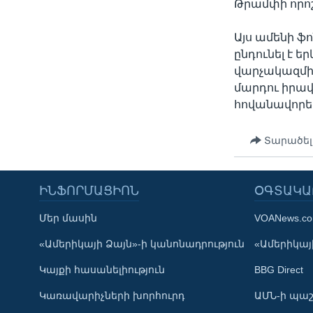
Թրամփի որոշ
Այս ամենի ֆ
ընդունել է 
վարչակազմի
մարդու իրա
հովանավորել
Տարածել
ԻՆՖՈՐՄԱՑԻՈՆ
ՕԳՏԱԿԱ
Մեր մասին
VOANews.c
Learning English
«Ամերիկայի Ձայն»-ի կանոնադրություն
«Ամերիկայի
Կայքի հասանելիություն
BBG Direct
ՀԵՏԵՒԵՔ ՄԵԶ
Կառավարիչների խորհուրդ
ԱՄՆ-ի պաշ