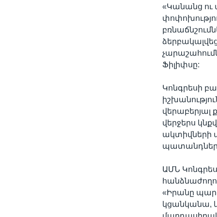
«Կանանց ու
փոփոխությո
բռնաճնշումն
ձերբակալվեց
չարաշահումն
Ֆիլիփսը:
Կոնգրեսի բ
իշխանությու
վերաբերյալ 
վերջերս կնք
ակտիվների 
պատանդներ
ԱՄՆ Կոնգրես
հանձնաժողո
«Իրանը պարծ
կցանկանա, կ
մարդասիրա