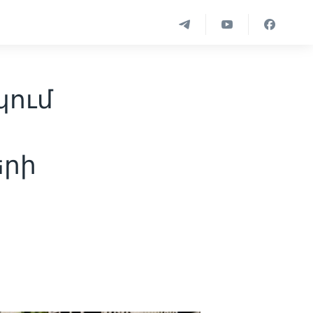
կում
երի