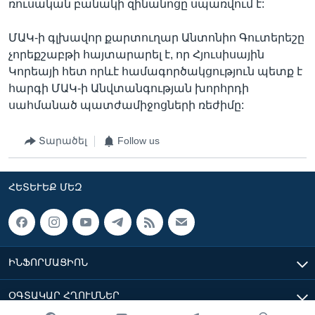
ռուսական բանակի զինանոցը սպառվում է:
ՄԱԿ-ի գլխավոր քարտուղար Անտոնիո Գուտերեշը
չորեքշաբթի հայտարարել է, որ Հյուսիսային
Կորեայի հետ որևէ համագործակցություն պետք է
հարգի ՄԱԿ-ի Անվտանգության խորհրդի
սահմանած պատժամիջոցների ռեժիմը:
Տարածել
Follow us
ՀԵՏԵՒԵՔ ՄԵԶ
ԻՆՖՈՐՄԱՑԻՈՆ
ՕԳՏԱԿԱՐ ՀՂՈՒՄՆԵՐ