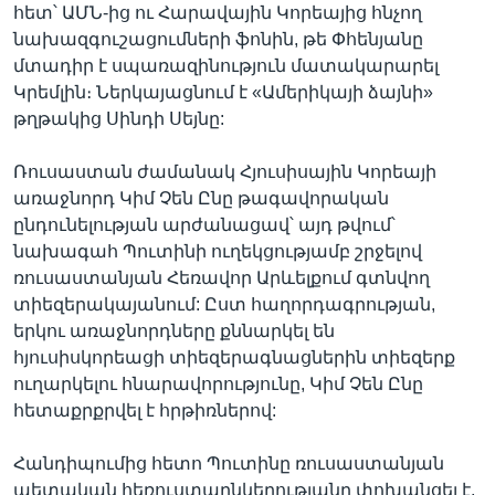
հետ՝ ԱՄՆ-ից ու Հարավային Կորեայից հնչող
նախազգուշացումների ֆոնին, թե Փհենյանը
մտադիր է սպառազինություն մատակարարել
Կրեմլին։ Ներկայացնում է «Ամերիկայի ձայնի»
թղթակից Սինդի Սեյնը:
Ռուսաստան ժամանակ Հյուսիսային Կորեայի
առաջնորդ Կիմ Չեն Ընը թագավորական
ընդունելության արժանացավ՝ այդ թվում՝
նախագահ Պուտինի ուղեկցությամբ շրջելով
ռուսաստանյան Հեռավոր Արևելքում գտնվող
տիեզերակայանում: Ըստ հաղորդագրության,
երկու առաջնորդները քննարկել են
հյուսիսկորեացի տիեզերագնացներին տիեզերք
ուղարկելու հնարավորությունը, Կիմ Չեն Ընը
հետաքրքրվել է հրթիռներով:
Հանդիպումից հետո Պուտինը ռուսաստանյան
պետական հեռուստաընկերությանը փոխանցել է,