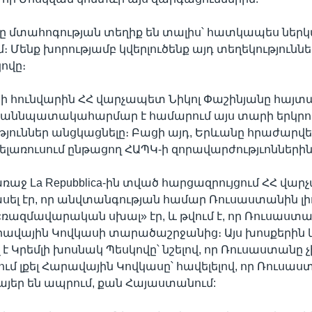
րը մտահոգության տեղիք են տալիս՝ հատկապես ներ
 Մենք խորությամբ կվերլուծենք այդ տեղեկությունները
ովը։
ի հունվարին ՀՀ վարչապետ Նիկոլ Փաշինյանը հայտար
աննպատակահարմար է համարում այս տարի երկրո
յուններ անցկացնելը։ Բացի այդ, Երևանը հրաժարվել
ելառուսում ընթացող ՀԱՊԿ-ի զորավարժությւոններին
առաջ La Repubblica-ին տված հարցազրույցում ՀՀ վա
սել էր, որ անվտանգության համար Ռուսաստանին լի
ռազմավարական սխալ» էր, և թվում է, որ Ռուսաստա
րավային Կովկասի տարածաշրջանից։ Այս խոսքերին 
է Կրեմլի խոսնակ Պեսկովը՝ նշելով, որ Ռուսաստանը չ
 լքել Հարավային Կովկասը՝ հավելելով, որ Ռուսաս
այեր են ապրում, քան Հայաստանում: