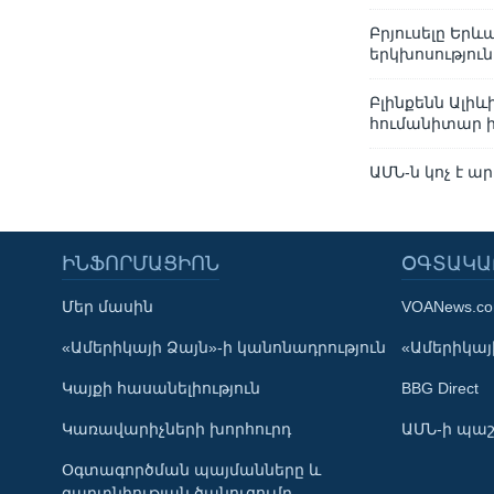
Բրյուսելը Երև
երկխոսություն
Բլինքենն Ալի
հումանիտար 
ԱՄՆ-ն կոչ է 
ԻՆՖՈՐՄԱՑԻՈՆ
ՕԳՏԱԿԱ
Մեր մասին
VOANews.c
Learning English
«Ամերիկայի Ձայն»-ի կանոնադրություն
«Ամերիկայի
Կայքի հասանելիություն
BBG Direct
ՀԵՏԵՒԵՔ ՄԵԶ
Կառավարիչների խորհուրդ
ԱՄՆ-ի պաշ
Օգտագործման պայմանները և
գաղտնիության ծանուցումը