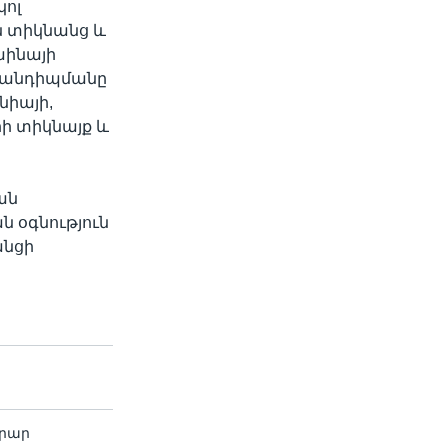
կոլ
ն տիկնանց և
աինայի
 Հանդիպմանը
նիայի,
րի տիկնայք և
ան
 օգնություն
անցի
արար