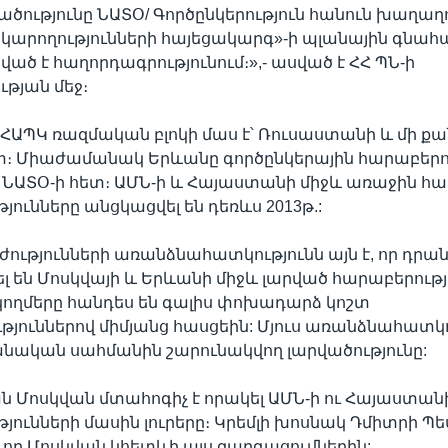
ությունը ՆԱՏՕ/ Գործընկերություն հանուն խաղաղ
կարողությունների հայեցակարգ»-ի պլանային գնա
ված է հաղորդագրությունում։»,- ասված է ՀՀ ՊՆ-ի
թյան մեջ։
ԱՊԿ ռազմական բլոկի մաս է՝ Ռուսաստանի և մի քան
տ։ Միաժամանակ Երևանը գործընկերային հարաբերու
ՆԱՏՕ-ի հետ։ ԱՄՆ-ի և Հայաստանի միջև առաջին հ
յունները անցկացվել են դեռևս 2013թ.:
ժությունների առանձնահատկությունն այն է, որ դրա
 են Մոսկվայի և Երևանի միջև լարված հարաբերությ
բ կողմերը հանդես են գալիս փոխադարձ կոշտ
յուններով միմյանց հասցեին: Մյուս առանձնահատկո
նական սահմանին շարունակվող լարվածությունը:
 Մոսկվան մտահոգիչ է որակել ԱՄՆ-ի ու Հայաստա
յունների մասին լուրերը։ Կրեմլի խոսնակ Դմիտրի Պե
է, որ Մոսկվան կհետևի այս զարգացումներին: