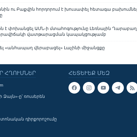
անին ու Բաքվին հորդորում է խուսափել հետագա բախումներ
ը
ևին է փոխանցել ԱՄՆ-ի մտահոգությունը Լեռնային Ղարաբաղ
իրավիճակի վատթարացման կապակցությամբ
արել «անհապաղ վերաբացել» Լաչինի միջանցքը
Ր ՀՂՈՒՄՆԵՐ
ՀԵՏԵՒԵՔ ՄԵԶ
om
 Ձայն»-ը՝ ռուսերեն
տոնական դիրքորոշումը