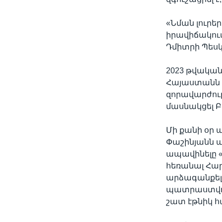
«Նման լուրե
իրավիճակում։
Դմիտրի Պեսկ
2023 թվական
Հայաստանն 
զորավարժութ
մասնակցել Բ
Մի քանի օր 
Փաշինյանն ա
ապավինելը «
հեռանալ Հա
արձագանքել 
պատրաստվում
շատ էթնիկ հ