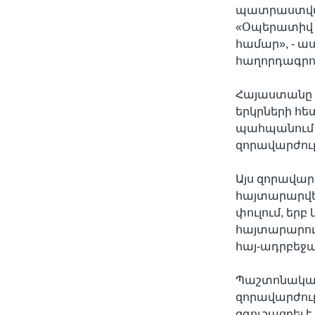
պատրաստված
«Օպերատիվ 
համար», - աս
հաղորդագրու
Հայաստանը Հ
երկրների հե
պահպանում 
զորավարժութ
Այս զորավար
հայտարարվել
փուլում, եր
հայտարարութ
հայ-ադրբեջա
Պաշտոնական
զորավարժութ
զգուշացրել 