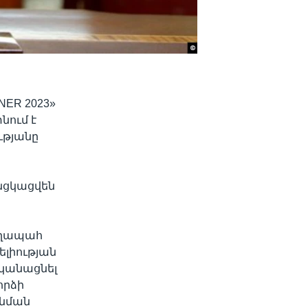
NER 2023»
նում է
ւթյանը
նցկացվեն
աղապահ
լիության
կանացնել
որձի
անման