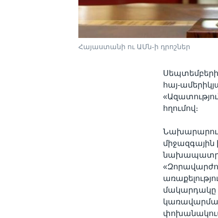
Հայաստանի ու ԱՄն-ի դրոշներ
Սեպտեմբերի 
հայ-ամերիկյ
«Ազատությո
հղումով։
Նախարարությ
միջազգային
նախապատրա
«Զորավարժո
առաքելությ
մակարդակը 
կառավարման
փոխանակում