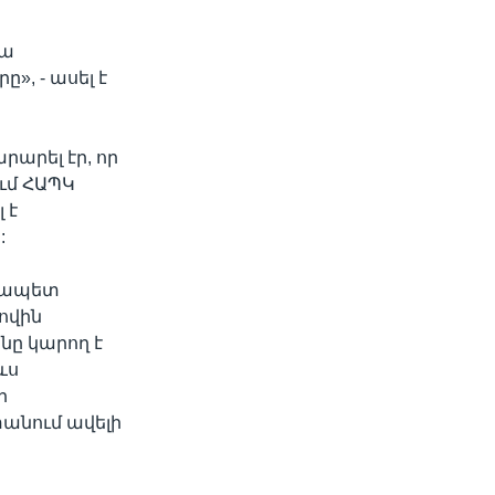
կա
», - ասել է
արել էր, որ
ւմ ՀԱՊԿ
 է
:
րչապետ
ովին
նը կարող է
ևս
ի
տանում ավելի