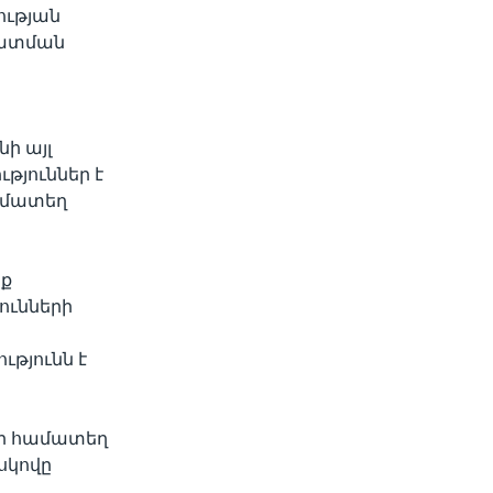
ության
հատման
ի այլ
թյուններ է
ամատեղ
նք
ունների
ւթյունն է
նի համատեղ
սկովը