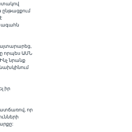
պատակով
ն ընթացքում
է
ախագահն
հայտարարեց,
ը որպես ԱՄՆ
Ինչ նրանք
ն նախկինում
լ իր
ատճառով, որ
ունների
արքը: