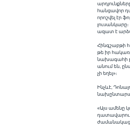
արդյունքնե
հանցավոր դա
որոշվել էր ֆ
լուսանկարը
ազատ է արձա
Հինգշաբթի հ
թե իր հակառ
նախագահի թե
անում են, ըն
չի եղել»։
Ինչևէ, Դոնա
նախընտարա
«Այս ամենը
դատավարությ
ժամանակացու