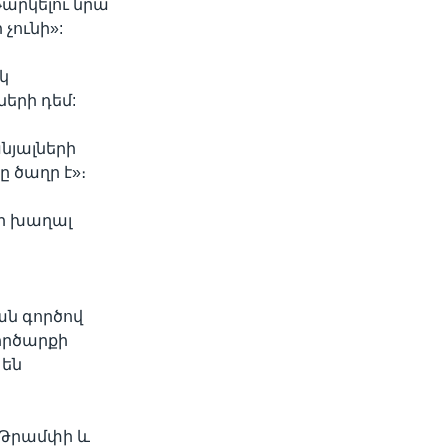
արկելու նրա
չունի»:
կ
երի դեմ:
նյալների
ը ծաղր է»։
եր խաղալ
ան գործով
գործարքի
 են
 Թրամփի և