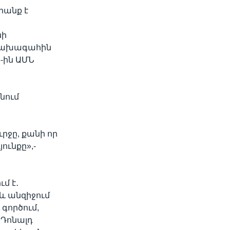
րանք է
նի
 նախագահին
6-ին ԱՄՆ
նում
րջը, քանի որ
ունքը»,-
մ է․
 և անզիջում
գործում,
 Դոնալդ