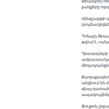
Թրամփին հե
ջանքերը հզո
Հինգշաբթի 
կողմնակիցնե
Դոնալդ Թրա
թվում է, «ան
Դիտորդների 
ամբաստանյալ
մեղադրանքն
Քաղաքագետ Թ
անցնում են 
գնալ դատախա
ապացույցներ
Ֆուլթոն շր