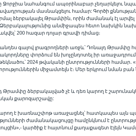
րը Ջորջիա նահանգում ապօրինաբար չեղարկելու ն
վադրության մասնակցելու համար: Գործի քննությա
որմալ ձերբակալել Թրամփին, որին ժամանակ էլ արվել 
։ Ձերբակալությունից անմիջապես հետո նախկին ն
կվել՝ 200 հազար դոլար գրավի դիմաց։
անդես գալով լրագրողների առջև՝ Դոնալդ Թրամփը 
ակորդները փորձում են խոչընդոտել իր առաջադրում
կնածու՝ 2024 թվականի ընտրությունների համար․ «
տրություններին միջամտելն է։ Մեր երկրում նման բա
լդ Թրամփը ձերբակալված չէ և դեռ կարող է շարունակե
կան քարոզարշավը:
 կարող է խառնաշփոթ առաջացնել՝ հատկապես այն պ
ունների ժամանակացույցը համընկնում է ընտրությ
յցին»,- կարծիք է հայտնում քաղաքագետ Էլեյն Կամ