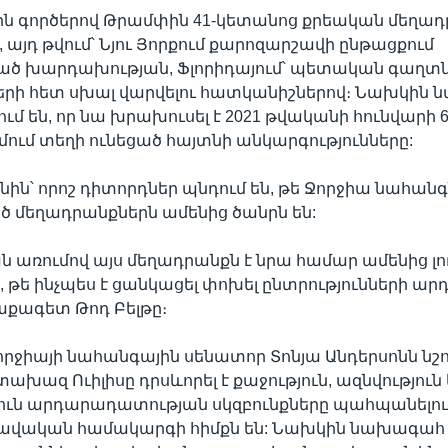
ին գործերով Թրամփին 41-կետանոց քրեական մեղադ
 այդ թվում՝ Նյու Յորքում քարոզարշավի ընթացքում
ծ խարդախության, Ֆլորիդայում՝ պետական գաղտ
ի հետ սխալ վարվելու հատկանիշներով։ Նախկին
ւմ են, որ նա խրախուսել է 2021 թվականի հունվարի 
ում տեղի ունեցած հայտնի անկարգությունները:
ոնին՝ որոշ դիտորդներ պնդում են, թե Ջորջիա նահանգ
 մեղադրանքներն ամենից ծանրն են:
առումով այս մեղադրանքն է նրա համար ամենից լու
ս, թե ինչպես է ցանկացել փոխել ընտրությունների արդյ
աքագետ Թոդ Բելթը։
Ջորջիայի նահանգային սենատոր Տոնյա Անդերսոնն նշու
ախազ Ուիլիսը դրսևորել է քաջություն, ազնվություն
ուն արդարադատության սկզբունքները պահպանելու 
իրավական համակարգի հիմքն են: Նախկին նախագահ