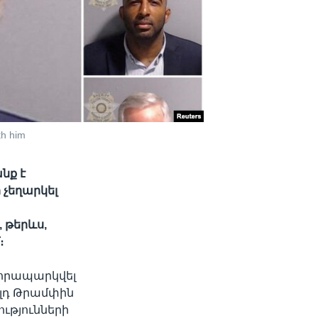
th him
նք է
 չեղարկել
 թերևս,
։
 հրապարկվել
ալդ Թրամփին
ւթյունների