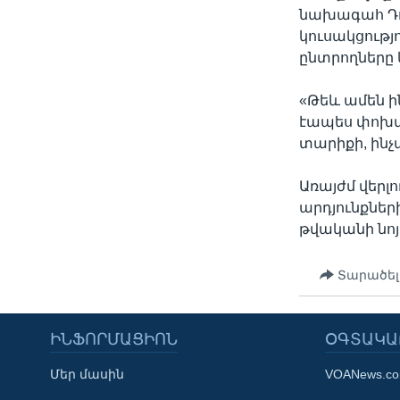
նախագահ Դո
կուսակցությ
ընտրողները 
«Թեև ամեն ին
էապես փոխվե
տարիքի, ին
Առայժմ վերլ
արդյունքներ
թվականի նոյ
Տարածել
ԻՆՖՈՐՄԱՑԻՈՆ
ՕԳՏԱԿԱ
Մեր մասին
VOANews.c