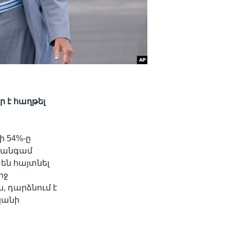
 է հաղթել
 54%-ը
և անգամ
են հայտնել
րջ
, դարձնում է
կանի