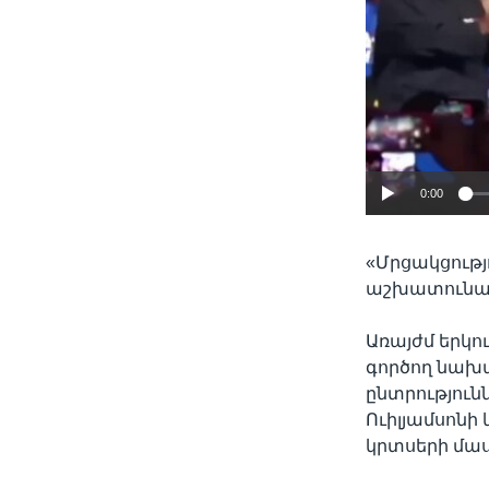
0:00
«Մրցակցությ
աշխատունակ
Առայժմ երկո
գործող նախ
ընտրություն
Ուիլյամսոն
կրտսերի մաս