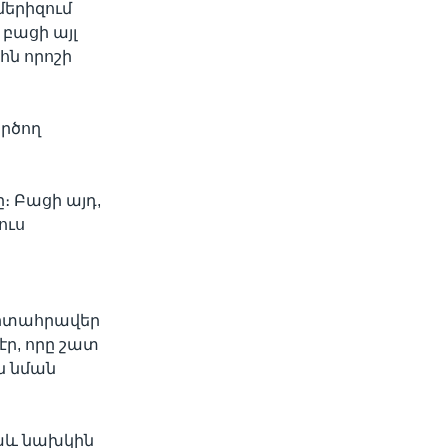
մերիզում
 բացի այլ
հն որոշի
րծող
։ Բացի այդ,
ուս
արտահրավեր
էր, որը շատ
են նման
նաև նախկին