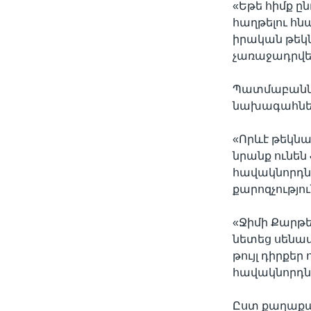
«Եթե հիմք ը
հաղթելու հնա
իրական թեկն
չառաջադրվել
Պատմաբաննե
նախագահների
«Որևէ թեկնա
նրանք ունեն
հավակնորդնե
քարոզչությո
«Ջիմի Քարթե
նետեց սենատ
թույլ դիրքեր
հավակնորդնե
Ըստ քաղաքագ