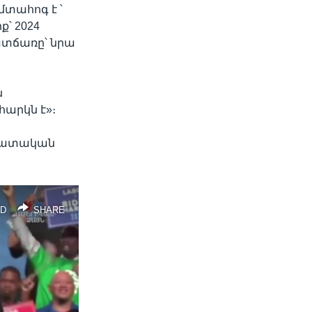
տահոգ է ՝
՝ 2024
ատճառը՝ նրա
ն
հարկն է»։
ոկրատական
D
SHARE