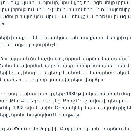
նդունենք պատմությունը, նրանցից որևիցե մեկը փրայ
րավորություն չունի։ [Դեմոկրատների մոտ] Բայդենից
ածու ի հայտ կգա միայն այն դեպքում, եթե նախագա
»։
րի խոսքով, ներկուսակցական պայքարում երկրի գո
ն հաղթելը դյուրին չէ։
ծու այդքան ճանաչված չէ, որքան գործող նախագահը
 ֆինանսավորման աղբյուրներ, որոնք հասանելի չեն մյ
րին։ Եվ, իհարկե, չպետք է անտեսել նախընտրական
ւն վարելու և երկիրը կառավարելու փորձը»։
րը թույլ նախագահ էր, երբ 1980 թվականին նրան մ
որ Թեդ Քենեդին։ Նույնը՝ Ջորջ Բուշ-ավագի դեպքում 
 ուներ 1992 թվականին։ Օրինակներ կան, սակայն քիչ 
րը, որոնց հաջողվում է հաղթել»։
ետ Փոուփ ՄքՔորքլիի, Բայդենի օգտին է գործում 