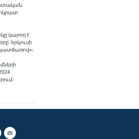
պետական
եմոկրատ
ակը կարող է
րը՝ երկուսի
 պատճառով»։
ւմների
2024
րում։