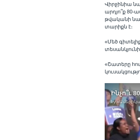
Վիրջինիա նա
արդյո՞ք 80-
թվականի նա
տարիքն է։
«Մեծ գիտելի
տեսանկյունի
«Շատերը հու
կուսակցությ
by
«Ամերիկա