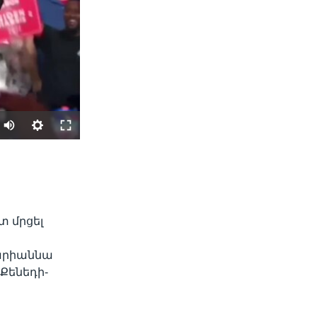
SHARE
տ մրցել
Մարիաննա
Քենեդի-
width
px