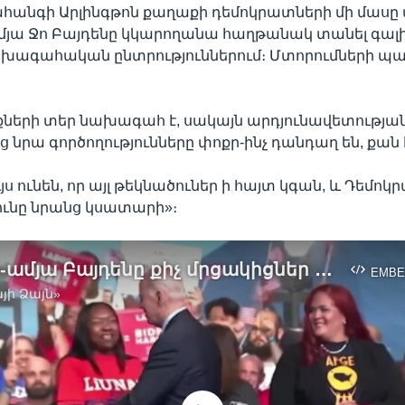
հանգի Արլինգթոն քաղաքի դեմոկրատների մի մասը մ
ամյա Ջո Բայդենը կկարողանա հաղթանակ տանել գալիք
խագահական ընտրություններում։ Մտորումների պ
քների տեր նախագահ է, սակայն արդյունավետությա
ց նրա գործողությունները փոքր-ինչ դանդաղ են, քան 
յս ունեն, որ այլ թեկնածուներ ի հայտ կգան, և Դեմ
ունը նրանց կսատարի»։
Ինչո՞ւ 80-ամյա Բայդենը քիչ մրցակիցներ ունի Դեմոկրատական կուսակցության ներսում
EMBE
յի Ձայն»
No media source currently available