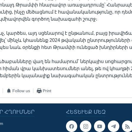
նալդ Թրամփի հնարավոր առաջադրումը՝ Հանրա
ունից, ինչը մեծացնում է հավանականությունը, որ դ
կմիավորվեն գործող նախագահի շուրջ։
չ, կարծես, այդ սցենարով է ընթանում, բայց իրավիճ
լ՝ մինչև կհասնենք 2024 թվականի ընտրությունների օ
չպես նաև օրենքի հետ Թրամփի ունեցած խնդիրների
ուծաբանները վաղ են համարում՝ ներկայիս սոցհարցո
ի հիման վրա կանխատեսումներ անել, թե ով կհաղթի 
եմբերին կայանալիք նախագահական ընտրություննե
Follow us
Print
Ր ՀՂՈՒՄՆԵՐ
ՀԵՏԵՒԵՔ ՄԵԶ
om