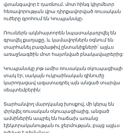
վտանգավոր է դառնում․ մոտ հինգ կիլոմետր
հեռավորության վրա դիրքավորված ռուսական
ուժերը գրոհում են Կուպյանսկը։
Ռուսներն ակնհայտորեն նպատակադրվել են
գրավել քաղաքը, և կամավորներն օգնում են
տարհանել բազմաթիվ ընտանիքների՝ այլևս
առաջնագծին մոտ հայտնված բնակավայրերից:
Կուպյանսկը յոթ ամիս ռուսական օկուպացիայի
տակ էր, սակայն ուկրաինական զինուժը
կարողացավ ազատագրել այն անցած տարվա
սեպտեմբերին:
Տարհանվող մարդկանց խոսքով, մի կերպ են
փրկվել ռուսական օկուպացիայից, անցած
ամսիներին ապրել են հաճախ առանց
էլեկտրականության ու ջերմության, բայց այլևս
դժվար է դիմանալ: