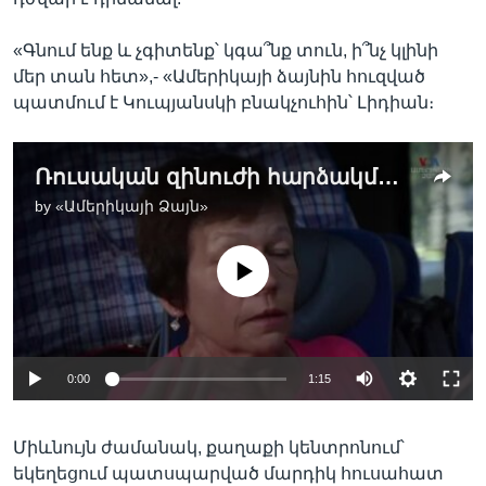
«Գնում ենք և չգիտենք՝ կգա՞նք տուն, ի՞նչ կլինի
մեր տան հետ»,- «Ամերիկայի ձայնին հուզված
պատմում է Կուպյանսկի բնակչուհին՝ Լիդիան։
Ռուսական զինուժի հարձակմանը ենթարկված Ուկրաինայի հյուսիս-արևելյան քաղաքի բնակիչները տարհանվում են
by
«Ամերիկայի Ձայն»
No media source currently available
0:00
1:15
Միևնույն ժամանակ, քաղաքի կենտրոնում՝
եկեղեցում պատսպարված մարդիկ հուսահատ