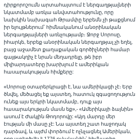
դիրքորոշումն արտահայտում է ներգաղթյալների
նկատմամբ առկա անվստահությունը, որը
նախկին նախագահ Թրամփը երբեմն չի թաքցնում
իր ելույթներում` հիմնականում անօրինական
ներգաղթյալների առնչությամբ։ Ջորջ Սորոսը,
իհարկե, երբեք անօրինական ներգաղթյալ չի եղել,
բայց աջամետ քաղաքական գործիչների համար
գայթակղիչ է նրան մեղադրելը, թե իբր
միլիարդատերը խարխլում է ամերիկյան
հասարակության հիմքերը:
«Սորոսը օտարերկրացի է, նա ամերիկացի չէ։ Երբ
ծնվել, մեծացել եք այստեղ, հատուկ զգացողություն
ունեք այս երկրի նկատմամբ, դուք այս
հասարակության մասն եք»,- «Ամերիկայի ձայնին»
ասում է Ժակլին Թոդորովը: «Այդ մարդը մեր
էության մի մասը չէ: Նա այստեղ շատ հաջողակ
դարձավ, և այժմ փորձում է ոչնչացնել Ամերիկան,
որը ստեղծվել է 1776 թվականին` հիմնադիր