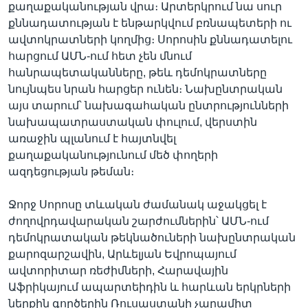
քաղաքականության վրա։ Արտերկրում նա սուր
քննադատության է ենթարկվում բռնապետերի ու
ավտոկրատների կողմից։ Սորոսին քննադատելու
հարցում ԱՄՆ-ում հետ չեն մնում
հանրապետականները, թեև դեմոկրատները
նույնպես նրան հարցեր ունեն։ Նախընտրական
այս տարում՝ նախագահական ընտրությունների
նախապատրաստական փուլում, վերստին
առաջին պլանում է հայտնվել
քաղաքականությունում մեծ փողերի
ազդեցության թեման։
Ջորջ Սորոսը տևական ժամանակ աջակցել է
ժողովրդավարական շարժումներին՝ ԱՄՆ-ում
դեմոկրատական թեկնածուների նախընտրական
քարոզարշավին, Արևելյան Եվրոպայում
ավտորիտար ռեժիմների, Հարավային
Աֆրիկայում ապարտեիդին և հարևան երկրների
ներքին գործերին Ռուսաստանի չարամիտ