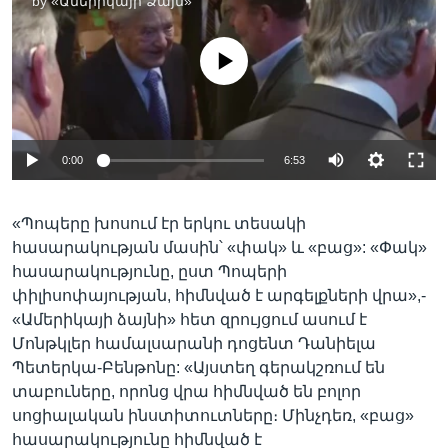
by
«Ամերիկայի Ձայն»
No media source currently available
0:00
6:53
«Պոպերը խոսում էր երկու տեսակի
հասարակության մասին՝ «փակ» և «բաց»: «Փակ»
հասարակությունը, ըստ Պոպերի
փիլիսոփայության, հիմնված է արգելքների վրա»,-
«Ամերիկայի ձայնի» հետ զրույցում ասում է
Մոնթկլեր համալսարանի դոցենտ Դանիելա
Պետերկա-Բենթոնը: «Այստեղ գերակշռում են
տաբուները, որոնց վրա հիմնված են բոլոր
սոցիալական ինստիտուտները։ Մինչդեռ, «բաց»
հասարակությունը հիմնված է