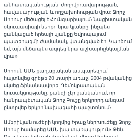
անհատականության, ժողովրդավարության,
հավասարության և ողջախոհության վրա: Ջորջ
Սորոսը մեծացել է Հունգարիայում։ Նացիստական
օկուպացիայի ներքո նրա կյանքը, ինչպես
ցանկացած հրեայի կյանքը Եվրոպայում
պատերազմի ժամանակ, վտանգված էր: Կարծում
եմ, այն մեծապես ազդեց նրա աշխարհընկալման
վրա»:
Սորոսն ԱՄՆ քաղաքական ասպարեզում
հայտնվեց գրեթե 20 տարի առաջ։ 2004 թվականից
սկսեց ֆինանսավորել Դեմոկրատական
կուսակցությանը, քանզի չէր ցանկանում, որ
հանրապետական Ջորջ Բուշը երկրորդ անգամ
ընտրվեր երկրի նախագահի պաշտոնում։
Ամերիկյան ուժերի կողմից Իրաք ներխուժելը Ջորջ
Սորսը համարեց ԱՄՆ խայտառակություն։ Թեև
Բուշ-կրտսերն այն ժամանակ մնաց Սպիտակ