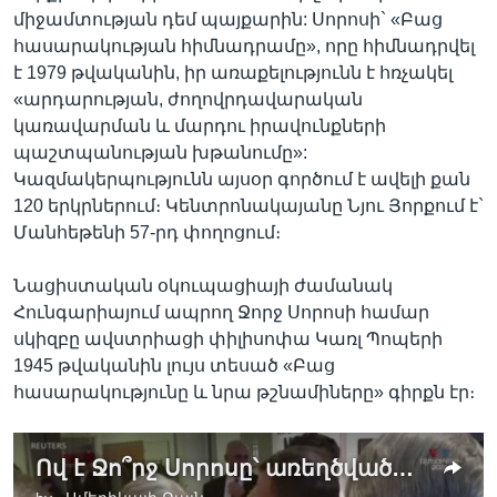
միջամտության դեմ պայքարին: Սորոսի` «Բաց
հասարակության հիմնադրամը», որը հիմնադրվել
է 1979 թվականին, իր առաքելությունն է հռչակել
«արդարության, ժողովրդավարական
կառավարման և մարդու իրավունքների
պաշտպանության խթանումը»:
Կազմակերպությունն այսօր գործում է ավելի քան
120 երկրներում։ Կենտրոնակայանը Նյու Յորքում է`
Մանհեթենի 57-րդ փողոցում։
Նացիստական օկուպացիայի ժամանակ
Հունգարիայում ապրող Ջորջ Սորոսի համար
սկիզբը ավստրիացի փիլիսոփա Կառլ Պոպերի
1945 թվականին լույս տեսած «Բաց
հասարակությունը և նրա թշնամիները» գիրքն էր։
Ով է Ջո՞րջ Սորոսը՝ առեղծվածայի՞ն կերպար, թե՞ ազատականության ջատագով