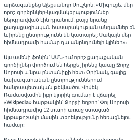
արձագանքեց Ալեքսանդր Սուշկոն: «Միգուցե, մեր
որոշ գործընկեր-կազմակերպություններ
ներգրավված էին դրանում, բայց նրանք
քաղաքացիական հասարակության անդամներ են
և իրենց ընտրությունն են կատարել: Սակայն մեր
հիմնադրամի համար դա անընդունելի կլիներ»։
Այս ամենի ֆոնին` ԱՄՆ-ում որոշ քաղաքական
գործիչներ փորձում են հերքել իրենց կապը Ջորջ
Սորոսի և նրա ընտանիքի հետ։ Օրինակ, գալիք
նախագահական ընտրություններում
հանրապետական թեկնածու Վիվեկ
Ռամասվամին իբր կլորիկ գումար է վճարել
«Wikipedia» հարթակին՝ Ջորջի եղբոր՝ Փոլ Սորոսի
հիմնադրամից 12 տարի առաջ ստացած
կրթաթոշակի մասին տեղեկությունը հեռացնելու
համար։
Ջորջ Սորոսի հիմնադրամների կառավարումը