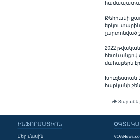
համապատաս
Թեհրանի քաղ
երկու տարին
չարտոնված շ
2022 թվական
հետևանքով զ
մահաբերն էր
Խուզեստան 
հարկանի շենք
Տարածել
ԻՆՖՈՐՄԱՑԻՈՆ
ՕԳՏԱԿԱ
Մեր մասին
VOANews.c