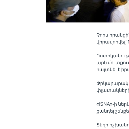
Չորս իրանցին
վիրավորվել՝
Ոստիկանութ
արևմուտքու
հայտնել է ի
Փրկարարական
փլատակների
«ISNA»-ի նե
քանդել շենքե
Տեղի իշխանու