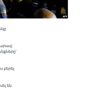
եկը
հարավ-
նքները՝
 բերել
սել են