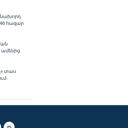
, նախորդ
 46 հազար
ման
 ամենից
լ» տաս
ւմ։