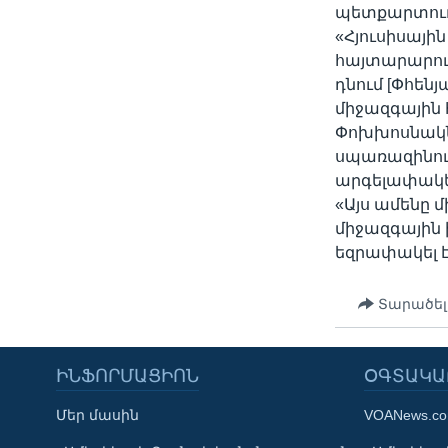
պետքարտուղ
«Հյուսիսայի
հայտարարութ
դնում [Փհե
միջազգային հ
Փոխխոսնակն 
սպառազինութ
արգելափակել
«Այս ամենը 
միջազգային
եզրափակել է
Տարածել
ԻՆՖՈՐՄԱՑԻՈՆ
ՕԳՏԱԿԱ
Մեր մասին
VOANews.c
Learning English