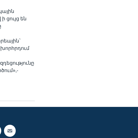
կային
 ցույց են
ը
րեային`
 խորհրդում
զդեցությունը
ում»,-