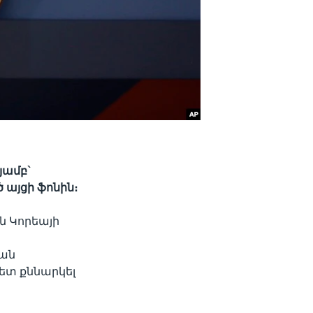
յամբ`
այցի ֆոնին։
ն Կորեայի
յան
ետ քննարկել