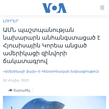
Մատչելի
հղումներ
անցնել
ԼՈՒՐԵՐ
հիմնական
ԳԼԽԱՎՈՐ ԷՋ
ԱՄՆ պաշտպանության
բովանդակությանը
ԼՈՒՐԵՐ
անցնել
նախարարն անհանգստացած է
հիմնական
ՍՓՅՈՒՌՔ
Հյուսիսային Կորեա անցած
բովանդակությանը
ՏԵՍԱՆՅՈՒԹԵՐ
ամերիկացի զինվորի
հիմնական
բովանդակություն
ճակատագրով
ՖԻԼՄԵՐ
ՄԵՐ ՄԱՍԻՆ
ՖԻԼՄԵՐ
«Ամերիկայի Ձայն»-ի Կենտրոնական խմբագրություն
ՈՒԿՐԱԻՆԱԿԱՆ ՊԱՏԵՐԱԶՄ
IN ENGLISH
ՄԵՐ ՄԱՍԻՆ
20 Հուլիս, 2023
«ԱՄԵՐԻԿԱՅԻ ՁԱՅՆ»-Ի ԿԱՆՈՆԱԴՐՈՒԹՅՈՒՆ
Տարածել
Learning English
ԿԱՊ ՄԵԶ ՀԵՏ
ՀԵՏԵՒԵՔ ՄԵԶ