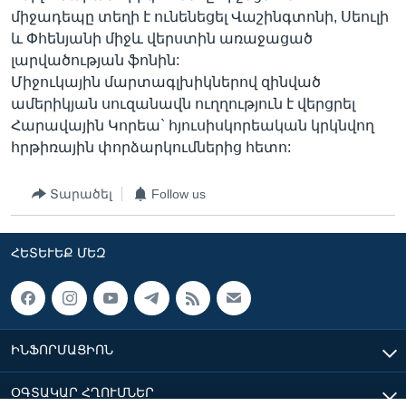
միջադեպը տեղի է ունենեցել Վաշինգտոնի, Սեուլի
և Փհենյանի միջև վերստին առաջացած
լարվածության ֆոնին:
Միջուկային մարտագլխիկներով զինված
ամերիկյան սուզանավն ուղղություն է վերցրել
Հարավային Կորեա` հյուսիսկորեական կրկնվող
հրթիռային փորձարկումներից հետո:
Տարածել
Follow us
ՀԵՏԵՒԵՔ ՄԵԶ
ԻՆՖՈՐՄԱՑԻՈՆ
ՕԳՏԱԿԱՐ ՀՂՈՒՄՆԵՐ