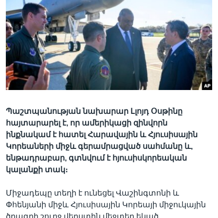
Լեզուներ
Պաշտպանության նախարար Լլոյդ Օսթինը
հայտարարել է, որ ամերիկացի զինվորն
ինքնակամ է հատել Հարավային և Հյուսիսային
Կորեաների միջև գերամրացված սահմանը և,
ենթադրաբար, գտնվում է հյուսիսկորեական
կալանքի տակ։
Միջադեպը տեղի է ունեցել Վաշինգտոնի և
Փհենյանի միջև Հյուսիսային Կորեայի միջուկային
ծրագրի շուրջ վերստին մեջտեղ եկած