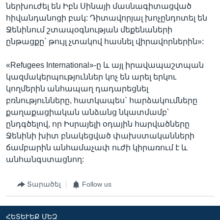
ներխուժել են Իբն Սինայի մասնագիտացված
հիվանդանոցի բակ: Դիտավորյալ խոչընդոտել են
Ջենինում շտապօգնության մեքենաների
ընթացքը` թույլ չտակով հասնել վիրավորներին»:
«Refugees International»-ը և այլ իրավապաշտպան
կազմակերպություններ կոչ են արել երկու
կողմերին անհապաղ դադարեցնել
բռնությունները, հատկապես` հարձակումները
քաղաքացիական անձանց նկատմամբ՝
ընդգծելով, որ Իսրայելի օդային հարվածները
Ջենինի խիտ բնակեցված փախստականների
ճամբարին անհամաչափ ուժի կիրառում է և
անհանգստացնող:
Տարածել
Follow us
ՀԵՏԵՒԵՔ ՄԵԶ