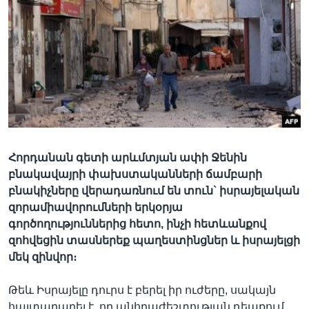
Լեզուներ
Հորդանան գետի արևմտյան ափի Ջենին
բնակավայրի փախստականների ճամբարի
բնակիչները վերադառնում են տուն` իսրայելական
զորամիավորումների երկօրյա
գործողություններից հետո, ինչի հետևանքով
զոհվեցին տասներեք պաղեստինցներ և իսրայելցի
մեկ զինվոր։
Թեև Իսրայելը դուրս է բերել իր ուժերը, սակայն
հայտարարել է, որ անհրաժեշտության դեպքում