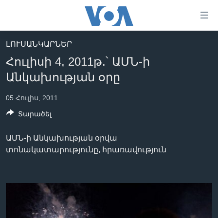
Մատչելի
հղումներ
անցնել
ԼՈՒՍԱՆԿԱՐՆԵՐ
հիմնական
ԳԼԽԱՎՈՐ ԷՋ
Հուլիսի 4, 2011թ.՝ ԱՄՆ-ի
բովանդակությանը
ԼՈՒՐԵՐ
անցնել
Անկախության օրը
հիմնական
ՍՓՅՈՒՌՔ
բովանդակությանը
05 Հուլիս, 2011
ՏԵՍԱՆՅՈՒԹԵՐ
հիմնական
Տարածել
բովանդակություն
ՖԻԼՄԵՐ
ԱՄՆ-ի Անկախության օրվա
ՄԵՐ ՄԱՍԻՆ
ՖԻԼՄԵՐ
տոնակատարությունը, հրառավություն
ՈՒԿՐԱԻՆԱԿԱՆ ՊԱՏԵՐԱԶՄ
IN ENGLISH
ՄԵՐ ՄԱՍԻՆ
«ԱՄԵՐԻԿԱՅԻ ՁԱՅՆ»-Ի ԿԱՆՈՆԱԴՐՈՒԹՅՈՒՆ
Learning English
ԿԱՊ ՄԵԶ ՀԵՏ
ՀԵՏԵՒԵՔ ՄԵԶ