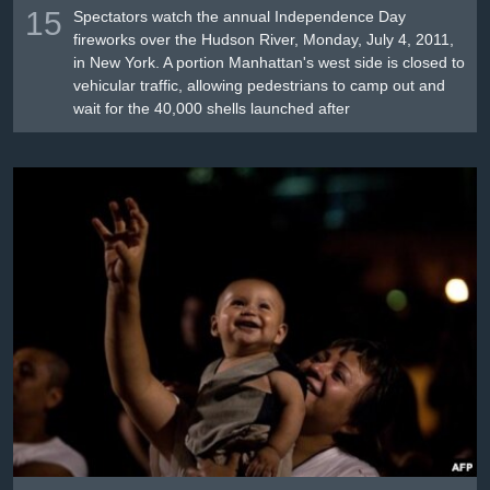
15
Spectators watch the annual Independence Day
fireworks over the Hudson River, Monday, July 4, 2011,
in New York. A portion Manhattan's west side is closed to
vehicular traffic, allowing pedestrians to camp out and
wait for the 40,000 shells launched after