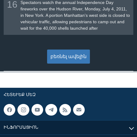
16
Spectators watch the annual Independence Day
fireworks over the Hudson River, Monday, July 4, 2011,
in New York. A portion Manhattan's west side is closed to
vehicular traffic, allowing pedestrians to camp out and
wait for the 40,000 shells launched after
բեռնել ավելին
ՀԵՏԵՒԵՔ ՄԵԶ
ԻՆՖՈՐՄԱՑԻՈՆ