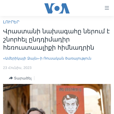
Մատչելի
հղումներ
անցնել
ԼՈՒՐԵՐ
հիմնական
ԳԼԽԱՎՈՐ ԷՋ
Վրաստանի նախագահը ներում է
բովանդակությանը
ԼՈՒՐԵՐ
անցնել
շնորհել ընդդիմադիր
հիմնական
ՍՓՅՈՒՌՔ
հեռուստաալիքի հիմնադրին
բովանդակությանը
ՏԵՍԱՆՅՈՒԹԵՐ
հիմնական
«Ամերիկայի Ձայն»-ի Ռուսական ծառայություն
բովանդակություն
ՖԻԼՄԵՐ
23 Հունիս, 2023
ՄԵՐ ՄԱՍԻՆ
ՖԻԼՄԵՐ
Տարածել
ՈՒԿՐԱԻՆԱԿԱՆ ՊԱՏԵՐԱԶՄ
IN ENGLISH
ՄԵՐ ՄԱՍԻՆ
«ԱՄԵՐԻԿԱՅԻ ՁԱՅՆ»-Ի ԿԱՆՈՆԱԴՐՈՒԹՅՈՒՆ
Learning English
ԿԱՊ ՄԵԶ ՀԵՏ
ՀԵՏԵՒԵՔ ՄԵԶ