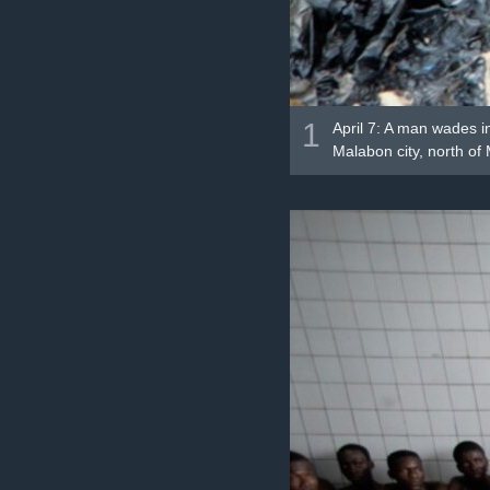
1
April 7: A man wades in
Malabon city, north of 