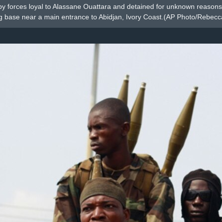
by forces loyal to Alassane Ouattara and detained for unknown reasons, 
g base near a main entrance to Abidjan, Ivory Coast.(AP Photo/Rebecc