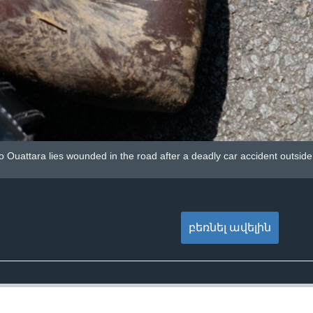
l to Ouattara lies wounded in the road after a deadly car accident outside
բեռնել ավելին