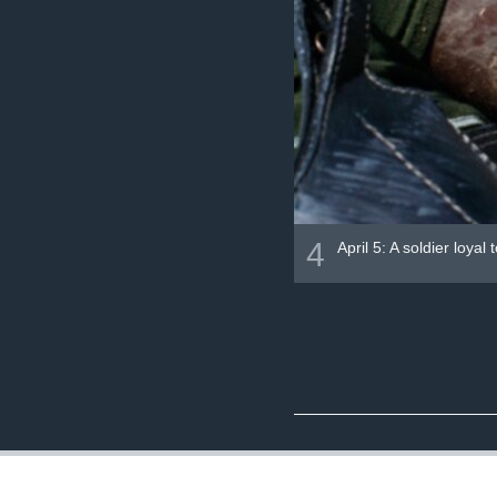
4
April 5: A soldier loya