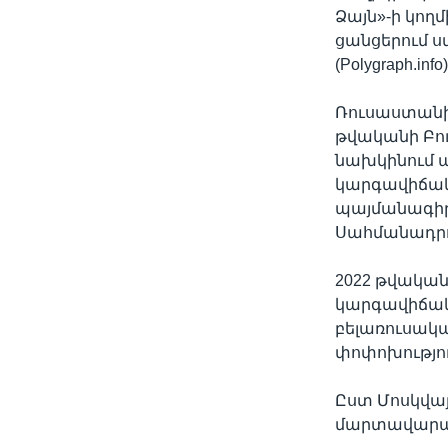
Ձայն»-ի կող
ցանցերում 
(Polygraph.info)
Ռուսաստանի 
թվականի Բո
նախկինում պ
կարգավիճակը
պայմանագիրը
Սահմանադրու
2022 թվական
կարգավիճակը՝
բելառուսակա
փոփոխությու
Ըստ Մոսկվայ
մարտավարակա