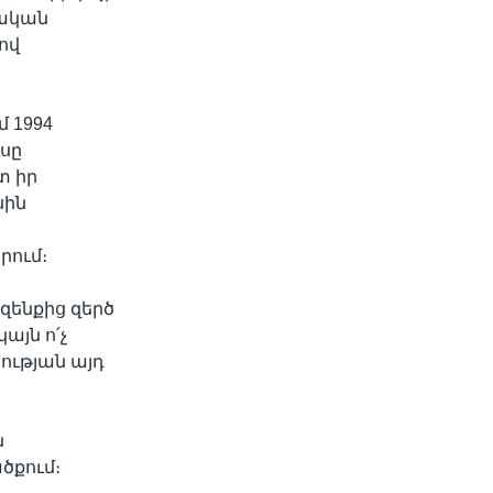
լական
ով
 1994
սը
տ իր
սին
րում։
զենքից զերծ
այն ո՛չ
ության այդ
ն
ծքում։