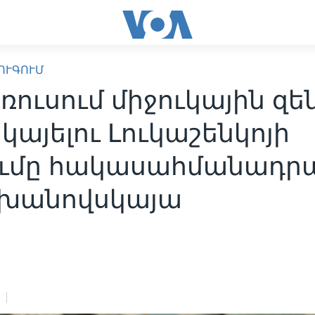
ՈՒԳՈՒՄ
ռուսում միջուկային զե
այելու Լուկաշենկոյի
ումը հակասահմանադր
Տիխանովսկայա