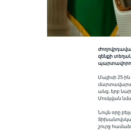
Ժողովրդավար
զենքի տեղակ
պարտավորութ
Մայիսի 25-ի
մարտավարակա
անց, երբ ն
Մոսկվան նմա
Նույն օրը բ
Տիխանովսկա
շուրջ համաձ