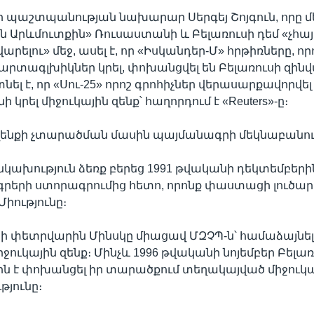
պաշտպանության նախարար Սերգեյ Շոյգուն, որը մե
 Արևմուտքին» Ռուսաստանի և Բելառուսի դեմ «չհ
ելու» մեջ, ասել է, որ «Իսկանդեր-Մ» հրթիռները, որ
մարտագլխիկներ կրել, փոխանցվել են Բելառուսի զինվ
ել է, որ «Սու-25» որոշ գրոհիչներ վերասարքավորվել
ի կրել միջուկային զենք՝ հաղորդում է «Reuters»-ը։
 զենքի չտարածման մասին պայմանագրի մեկնաբանու
նկախություն ձեռք բերեց 1991 թվականի դեկտեմբերին
րերի ստորագրումից հետո, որոնք փաստացի լուծար
Միությունը։
ի փետրվարին Մինսկը միացավ ՄԶՉՊ-ն՝ համաձայնել
միջուկային զենք։ Մինչև 1996 թվականի նոյեմբեր Բելա
 է փոխանցել իր տարածքում տեղակայված միջուկա
յունը։