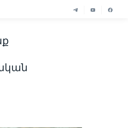
նք
ական