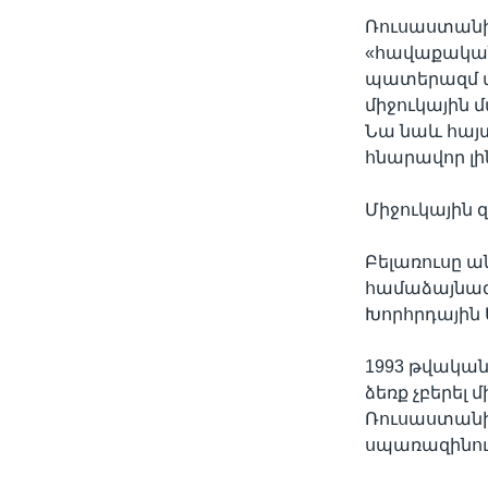
Ռուսաստանի 
«հավաքական
պատերազմ վար
միջուկային 
Նա նաև հայտն
հնարավոր լին
Միջուկային
Բելառուսը ա
համաձայնագ
Խորհրդային 
1993 թվական
ձեռք չբերել 
Ռուսաստանին
սպառազինութ