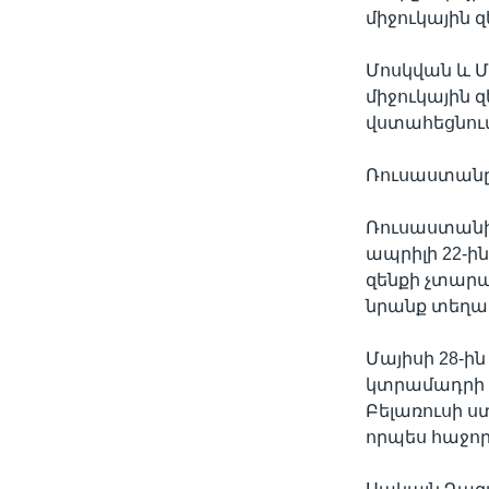
միջուկային 
Մոսկվան և Մ
միջուկային 
վստահեցնում
Ռուսաստանը 
Ռուսաստանի
ապրիլի 22-ի
զենքի չտարա
նրանք տեղակ
Մայիսի 28-ի
կտրամադրի 
Բելառուսի 
որպես հաջոր