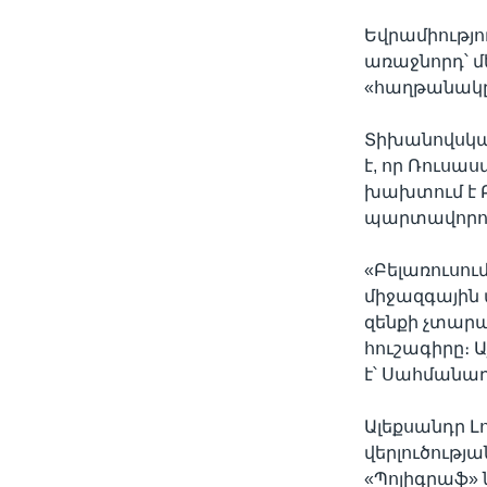
Եվրամիությո
առաջնորդ՝ մ
«հաղթանակը»
Տիխանովսկա
է, որ Ռուսա
խախտում է Բ
պարտավորու
«Բելառուսու
միջազգային 
զենքի չտար
հուշագիրը։ 
է՝ Սահմանադ
Ալեքսանդր Լ
վերլուծությ
«Պոլիգրաֆ» 