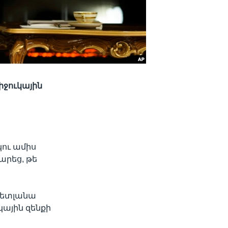
իջուկային
կու ամիս
արեց, թե
վետլանա
ային զենքի