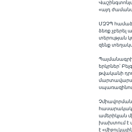
Վաշինգտոնյան
«այդ ժամանակ
ՄԶՉՊ համաձա
ձեռք չբերել 
տերության կ
զենք տեղակա
Պայմանագրի 
երկրներ՝ Բե
թվականի դրո
մարտավարակա
սպառազինու
Չմիավորման 
հասարակական
ամերիկյան մ
խախտում է փ
է «միջուկայ