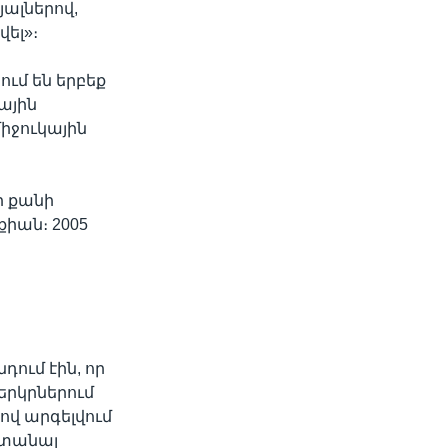
յալներով,
վել»։
ւմ են երբեք
կային
իջուկային
ի քանի
քիան։ 2005
ում էին, որ
երկրներում
վ արգելվում
 ստանալ