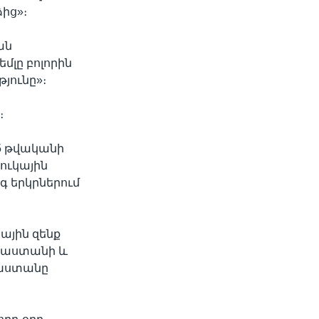
ից»։
ան
մլը բոլորին
յունը»։
։
5 թվականի
ուկային
գ երկրներում
ային զենք
ւսաստանի և
ախստանը