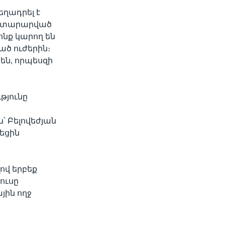
ղադրել է
այտարարված
ոնք կարող են
ած ուժերին։
 են, որպեսզի
թյունը
՝ Բելովեժյան
եցին
ով երբեք
ռուսը
յին ողջ