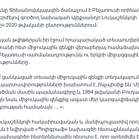
ւնը Տիխանովսկայային ճանաչում է Բելառուսի օրին
երժելով գործող նախագահ Ալեքսանդր Լուկաշենկոյի
 2020 թվականի ընտրություններում։
յան թվիթերյան իր էջում հրապարակած տեսաուղերձ
ստանի հետ միջուկային զենքի վերաբերյալ համաձայն
ելառուսի սահմանադրությունն ու երկրի միջազգայի
թյունները.
մ ցանկացած տեսակի միջուկային զենքի տեղակայումը
պարտավորությունների խախտում է, ինչպիսիք են՝ Մ
ածման մասին պայմանագիրը և 1994 թվականի Բուդ
Այն նաև միջուկային զենքից ազատ մեր կարգավիճա
րության համաձայն … »։
ուկաշենկոյի հակաիրավական և մանիպուլյատիվ որ
անն է նվիրված «Պոլիգրաֆ» նախագծի հետաքննական 
նախագիծը ինտերնետային ռեսուրս է, որը ստեղծվել է