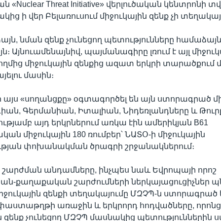
 «Nuclear Threat Initiative» վերլուծական կենտրոնի տվ
ից ի վեր Բելառուսում միջուկային զենք չի տեղակայ
յն, նման զենք չունեցող պետությունները համաձայնո
այն։ Այնուամենայնիվ, պայմանագիրը լռում է այլ միջու
ողմից միջուկային զենքից ազատ երկրի տարածքում մ
յելու մասին։
այս «սողանցքը» օգտագործել են այն ստորագրած մ
լգիան, Գերմանիան, Իտալիան, Նիդեռլանդները և Թուր
ւթյամբ այդ երկրներում առկա էին ամերիկյան B61
ն միջուկային 180 ռումբեր՝ ՆԱՏՕ-ի միջուկային
թյան փոխանակման ծրագրի շրջանակներում։
շարժման անդամները, ինչպես նաև Եվրոպայի որոշ
-քաղաքական շարժումների ներկայացուցիչներ պնդ
իջուկային զենքի տեղակայումը ՄԶՉՊ-ն ստորագրած 
աստաթղթի առաջին և երկրորդ հոդվածները, որոնցո
ին զենք չունեցող ՄԶՉՊ մասնակից պետություններին