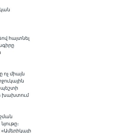
ական
ով հայտնել
ագիրը
ն
 ոչ միայն
իջուկային
ապեշտի
կի խախտում
ոշման
նյութը։
 «Ամերիկայի