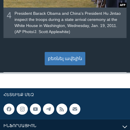
4
President Barack Obama and China's President Hu Jintao
inspect the troops during a state arrival ceremony at the
White House in Washington, Wednesday, Jan. 19, 2011.
(AP Photo/J. Scott Applewhite)
բեռնել ավելին
ՀԵՏԵՒԵՔ ՄԵԶ
ԻՆՖՈՐՄԱՑԻՈՆ