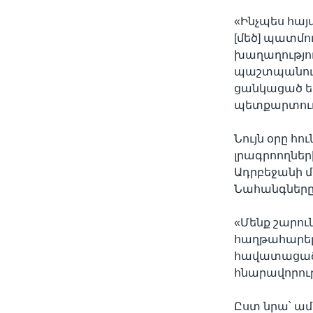
«Ինչպես հայ
[մեծ] պատմո
խաղաղությու
պաշտպանությ
ցանկացած եր
պետքարտուղ
Նույն օրը հ
լրագրոողնե
Ադրբեջանի մ
Նահանգները 
«Մենք շարու
հաղթահարելո
հավատացած ե
հնարավորությ
Ըստ նրա՝ ամ