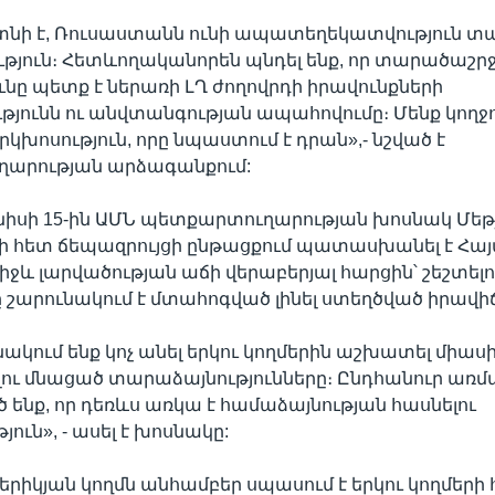
տնի է, Ռուսաստանն ունի ապատեղեկատվություն տ
ւթյուն։ Հետևողականորեն պնդել ենք, որ տարածաշր
նը պետք է ներառի ԼՂ ժողովրդի իրավունքների
ունն ու անվտանգության ապահովումը։ Մենք կողջ
կխոսություն, որը նպաստում է դրան»,- նշված է
արության արձագանքում:
ունիսի 15-ին ԱՄՆ պետքարտուղարության խոսնակ Մեթյ
րի հետ ճեպազրույցի ընթացքում պատասխանել է Հա
իջև լարվածության աճի վերաբերյալ հարցին՝ շեշտելո
շարունակում է մտահոգված լինել ստեղծված իրավի
նակում ենք կոչ անել երկու կողմերին աշխատել միասի
ւ մնացած տարաձայնությունները։ Ընդհանուր առմա
նք, որ դեռևս առկա է համաձայնության հասնելու
ուն», - ասել է խոսնակը:
երիկյան կողմն անհամբեր սպասում է երկու կողմերի