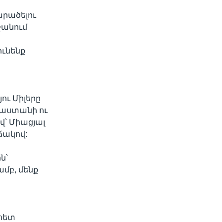
արածելու
ջանում
ունենք
ու Միլերը
յաստանի ու
վ՝ Միացյալ
ճակով:
ն՝
մբ, մենք
 հետ