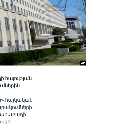
ի հայության
ւմներին:
ի» հայկական
արակումների
ն Ղարաբաղի
ակցել