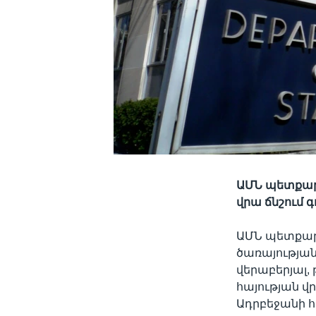
ԱՄՆ պետքարտ
վրա ճնշում 
ԱՄՆ պետքար
ծառայությա
վերաբերյալ,
հայության վ
Ադրբեջանի հե