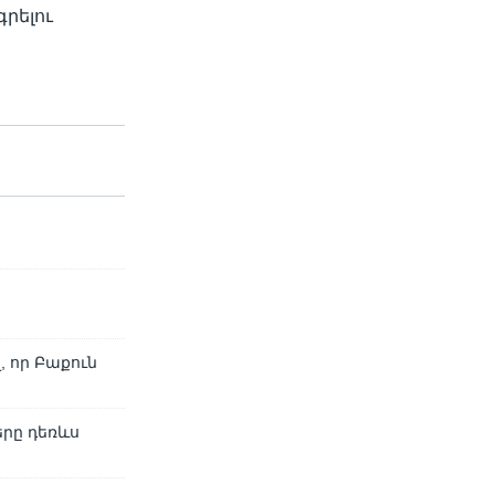
րելու
 որ Բաքուն
րը դեռևս