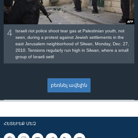
4
Israeli riot police shoot tear gas at Palestinian youth, not
seen, during a protest against Jewish settlements in the
east Jerusalem neighborhood of Silwan, Monday, Dec. 27,
2010. Tensions regularly run high in Silwan, where a small
group of Israeli settl
բեռնել ավելին
ՀԵՏԵՒԵՔ ՄԵԶ