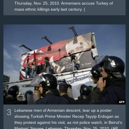
Thursday, Nov. 25, 2010. Armenians accuse Turkey of
mass ethnic killings early last century. (
3
Lebanese men of Armenian descent, tear up a poster
showing Turkish Prime Minister Recep Tayyip Erdogan as
they protest against his visit, as riot police watch, in Beirut's
Martyrs' Square, Lebanon, Thursday, Nov. 25, 2010. (AP