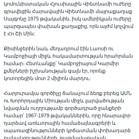
կոմունիստական Հյուսիսային Վիետնամի ուժերը
գրավեցին Հարավային Վիետնամի մայրաքաղաք
Սայգոնը 1975 թվականին, իսկ ամերիկյան ուժերը
պարզապես փախան քաղաքից, որն այժմ կոչվում
է Հո Շի Մին:
Քիսինջերին նաև մեղադրում էին Լաոսի ու
Կամբոջիայի միջև հակամարտության հրահրման
համար։ Հետևանքը՝ Կամբոջիայում Կարմիր
քմերների իշխանության գալն էր, որոնք
կոտորեցին մոտ 2 միլիոն մարդու։
Հարյուրամյա գործիչը ճանաչում ձեռք բերեց ԱՄՆ
ու Խորհրդային Միության միջև լարվածության
նվազման ուղղությամբ գործադրած ջանքերի
համար՝ 1967-1979 թվականներին, որը հնարավոր
դարձավ առևտրային համաձայնագրերի և
սպառազինությունների կրճատման փոխադարձ
բանակցությունների, ռազմավարական