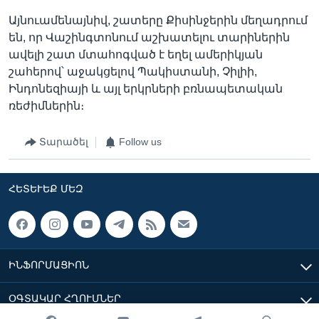
Այնուամենայնիվ, շատերը Քիսինջերին մեղադրում
են, որ Վաշինգտոնում աշխատելու տարիներին
ավելի շատ մտահոգված է եղել ամերիկյան
շահերով՝ աջակցելով Պակիստանի, Չիլիի,
Ինդոնեզիայի և այլ երկրների բռնապետական
ռեժիմներին։
Տարածել
Follow us
ՀԵՏԵՒԵՔ ՄԵԶ
ԻՆՖՈՐՄԱՑԻՈՆ
ՕԳՏԱԿԱՐ ՀՂՈՒՄՆԵՐ