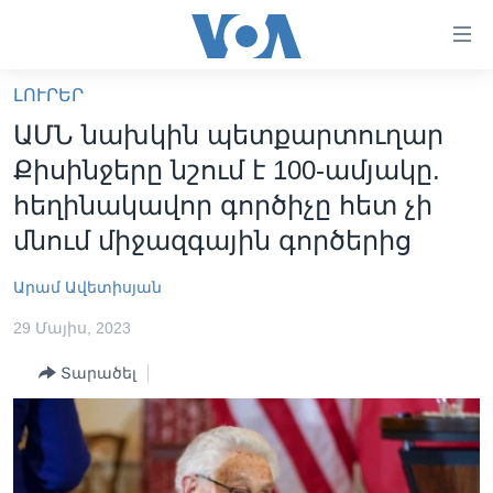
Մատչելի
հղումներ
անցնել
ԼՈՒՐԵՐ
հիմնական
ԳԼԽԱՎՈՐ ԷՋ
ԱՄՆ նախկին պետքարտուղար
բովանդակությանը
ԼՈՒՐԵՐ
անցնել
Քիսինջերը նշում է 100-ամյակը.
հիմնական
ՍՓՅՈՒՌՔ
հեղինակավոր գործիչը հետ չի
բովանդակությանը
ՏԵՍԱՆՅՈՒԹԵՐ
մնում միջազգային գործերից
հիմնական
բովանդակություն
ՖԻԼՄԵՐ
Արամ Ավետիսյան
ՄԵՐ ՄԱՍԻՆ
ՖԻԼՄԵՐ
29 Մայիս, 2023
ՈՒԿՐԱԻՆԱԿԱՆ ՊԱՏԵՐԱԶՄ
IN ENGLISH
ՄԵՐ ՄԱՍԻՆ
Տարածել
«ԱՄԵՐԻԿԱՅԻ ՁԱՅՆ»-Ի ԿԱՆՈՆԱԴՐՈՒԹՅՈՒՆ
Learning English
ԿԱՊ ՄԵԶ ՀԵՏ
ՀԵՏԵՒԵՔ ՄԵԶ