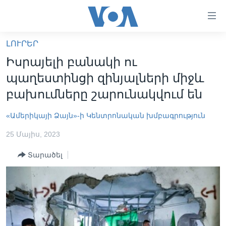
Մատչելի
հղումներ
անցնել
ԼՈՒՐԵՐ
հիմնական
ԳԼԽԱՎՈՐ ԷՋ
Իսրայելի բանակի ու
բովանդակությանը
ԼՈՒՐԵՐ
անցնել
պաղեստինցի զինյալների միջև
հիմնական
ՍՓՅՈՒՌՔ
բախումները շարունակվում են
բովանդակությանը
ՏԵՍԱՆՅՈՒԹԵՐ
հիմնական
«Ամերիկայի Ձայն»-ի Կենտրոնական խմբագրություն
բովանդակություն
ՖԻԼՄԵՐ
25 Մայիս, 2023
ՄԵՐ ՄԱՍԻՆ
ՖԻԼՄԵՐ
Տարածել
ՈՒԿՐԱԻՆԱԿԱՆ ՊԱՏԵՐԱԶՄ
IN ENGLISH
ՄԵՐ ՄԱՍԻՆ
«ԱՄԵՐԻԿԱՅԻ ՁԱՅՆ»-Ի ԿԱՆՈՆԱԴՐՈՒԹՅՈՒՆ
Learning English
ԿԱՊ ՄԵԶ ՀԵՏ
ՀԵՏԵՒԵՔ ՄԵԶ