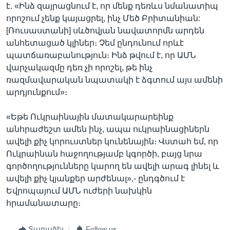
է. «Ինձ զայրացնում է, որ մենք դեռևս նմանատիպ
որոշում չենք կայացրել, ինչ Մեծ Բրիտանիան:
[Ռուսաստանի] սևծովյան նավատորմն արդեն
անհետացած կլիներ։ Չեմ ընդունում որևէ
պատճառաբանություն։ Ինձ թվում է, որ ԱՄՆ
վարչակազմը դեռ չի որոշել, թե ինչ
ռազմավարական նպատակի է ձգտում այս ամենի
արդյունքում»։
«Եթե Ուկրաինային մատակարարեինք
անհրաժեշտ ամեն ինչ, ապա ուկրաինացիներն
ավելի քիչ կորուստներ կունենային։ Վստահ եմ, որ
Ուկրաինան հաջողությամբ կգործի, բայց նրա
գործողությունները կարող են ավելի արագ լինել և
ավելի քիչ կյանքեր արժենալ»,- ընդգծում է
Եվրոպայում ԱՄՆ ուժերի նախկին
հրամանատարը։
Տարածել
Follow us