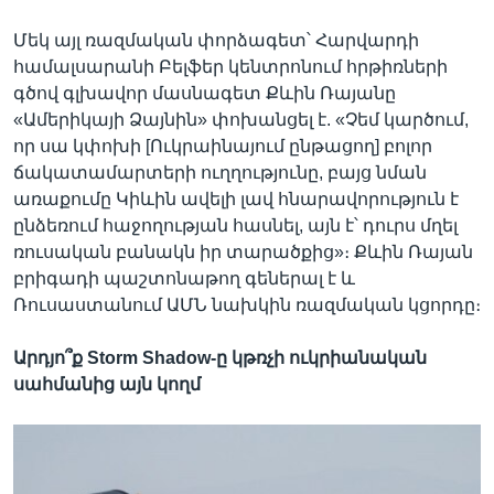
Մեկ այլ ռազմական փորձագետ՝ Հարվարդի
համալսարանի Բելֆեր կենտրոնում հրթիռների
գծով գլխավոր մասնագետ Քևին Ռայանը
«Ամերիկայի Ձայնին» փոխանցել է. «Չեմ կարծում,
որ սա կփոխի [Ուկրաինայում ընթացող] բոլոր
ճակատամարտերի ուղղությունը, բայց նման
առաքումը Կիևին ավելի լավ հնարավորություն է
ընձեռում հաջողության հասնել, այն է՝ դուրս մղել
ռուսական բանակն իր տարածքից»։ Քևին Ռայան
բրիգադի պաշտոնաթող գեներալ է և
Ռուսաստանում ԱՄՆ նախկին ռազմական կցորդը։
Արդյո՞ք Storm Shadow-ը կթռչի ուկրիանական
սահմանից այն կողմ