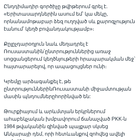
Ընդդիմադիր գործիչը թվիթերում գրել է.
«Երիտասարդներին ասում եմ՝ կա մեկը,
որնանամոթաբար ձեզ ուղղված սև քարոզչություն
էանում՝ կեղծ բովանդակությամբ»։
Քըլըչդարօղլուն նաև մեղադրել է
Ռուսաստանին՝ընտրություններից առաջ
սոցցանցերում կեղծնյութերի հրապարակման մեջ՝
հայտարարելով, որ ապացույցներ ունի։
Կրեմլը արձագանքել է, թե
ընտրություններինՌուսաստանի միջամտության
մասին պնդումներըհորինված են:
Թուրքիայում և արևմտյան երկրներում
ահաբեկչական խմբավորում ճանաչված PKK-ն
1984 թվականին զինված պայքար սկսեց
Անկարայի դեմ, որի հետևանքով զոհվեց ավելի