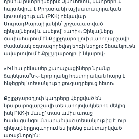
դիմում ընտրողներին: Այնուհետև, կադրերում
հայտնվում է Քրդստանի աշխատավորական
կուսակցության (PKK) ղեկավար
ՄուրադՔարայիլանին՝ շրջապատված
զինյալներով և ասելով՝ «արի»։ Զինյալները
ծափահարում ենՔըլըչդարօղլուի քարոզարշավի
ժամանակ օգտագործվող երգի ներքո: Տեսանյութն
ավարտվում է Քըլըչդարօղլուի նկարով։
«Իմ հայրենասեր քաղաքացիները նրանց
ձայնկտա՞ն»,- Էրդողանը հռետորական հարց է
հնչեցրել՝ տեսանյութը ցուցադրելուց հետո։
Քըլըչդարօղլուի կադրերը վերցված են
նրաքարոզարշավի տեսահոլովակներից մեկից,
իսկ PKK-ի մասը՝ տաս ամիս առաջ
համացանցումտարածված տեսանյութից է, ուր
զինյալներըոգևորում են իրենց բանտարկված
առաջնորդին: