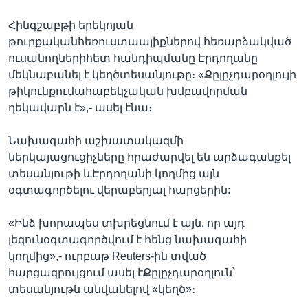
Հինգշաբթի երեկոյան
թուրքականհեռուստաալիքներով հեռարձակված
ուսանողներիհետ հանդիպմանը Էրդողանը
մեկնաբանել է կեղծտեսանյութը։ «Քըլըչդարօղլույի
թիկունքումահաբեկչական խմբավորման
ղեկավարն է»,- ասել էնա։
Նախագահի աշխատակազմի
ներկայացուցիչները հրաժարվել են արձագանքել
տեսանյութի ևԷրդողանի կողմից այն
օգտագործելու վերաբերյալ հարցերին:
«Ինձ խորապես տխրեցնում է այն, որ այդ
լեզունօգտագործվում է հենց նախագահի
կողմից»,- ուրբաթ Reuters-ին տված
հարցազրույցում ասել էՔըլըչդարօղլուն՝
տեսանյութն անվանելով «կեղծ»։