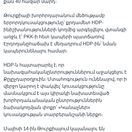
քան 40 հազար մարդ։
Թուրքիայի խորհրդարանում մեծությամբ
երրորդկուսակցությունը՝ քրդամետ HDP-
ինիշխանությունների կողմից արգելվելու վտանգի
առջև է՝ PKK-ի հետ կապերի պատճառով:
Էրդողանըհաճախ է մեղադրում HDP-ին՝ նման
կապերունենալու համար։
HDP-ն հայտարարել է, որ
նախագահականընտրություններում աջակցելու է
Քըլըչդարօղլուին։ Մտահոգություն ունենալով, որ ի
վերջո կարող է փակվել՝ կուսակցությունը
մասնակցում է այս կիրակի նախատեսված
խորհրդաևանական ընտրություններին
ձախակողմյան փոքր՝ «Կանաչներ»
կուսակցության տարբերանշանի ներքո։
Մայիսի 14-ին Թուրքիայում կայանալու են