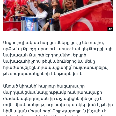
Լեզուներ
Սոցիոլոգիական հարցումները ցույց են տալիս,
որՔեմալ Քըլըչդարօղլուն առաջ է անցել Թուրքիայի
նախագահ Թայիփ Էրդողանից։ Երկրի
նախագահի չորս թեկնածուներից ևս մեկը
հրաժարվել էընտրապայքարից՝ հայտարարելով,
թե զրպարտանքների է ենթարկվում:
Անցած կիրակի՝ հարյուր հազարավոր
մարդկանցմասնակցությամբ հանրահավաքի
ժամանակԷրդողանն իր աջակիցներին ցույց է
տվել միտեսանյութ, ուր նախ պատկերված է, թե իր
հիմնական մրցակիցը՝ Քըլըչդարօղլուն ինչպես է