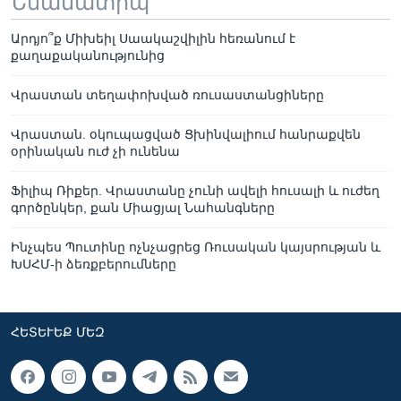
Նմանատիպ
Արդյո՞ք Միխեիլ Սաակաշվիլին հեռանում է
քաղաքականությունից
Վրաստան տեղափոխված ռուսաստանցիները
Վրաստան. օկուպացված Ցխինվալիում հանրաքվեն
օրինական ուժ չի ունենա
Ֆիլիպ Ռիքեր. Վրաստանը չունի ավելի հուսալի և ուժեղ
գործընկեր, քան Միացյալ Նահանգները
Ինչպես Պուտինը ոչնչացրեց Ռուսական կայսրության և
ԽՍՀՄ-ի ձեռքբերումները
ՀԵՏԵՒԵՔ ՄԵԶ