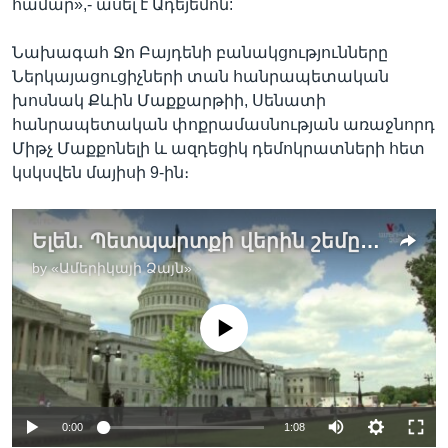
համար»,- ասել է Ադեյեմոն:
Նախագահ Ջո Բայդենի բանակցությունները
Ներկայացուցիչների տան հանրապետական
խոսնակ Քևին Մաքքարթիի, Սենատի
հանրապետական փոքրամասնության առաջնորդ
Միթչ Մաքքոնելի և ազդեցիկ դեմոկրատների հետ
կսկսվեն մայիսի 9-ին։
Ելեն. Պետպարտքի վերին շեմը բարձրացնելու հարցում Կոնգրեսի անկարողությունը կարող է սահմանադրական ճգնաժամ առաջացնել
by
«Ամերիկայի Ձայն»
No media source currently available
0:00
1:08