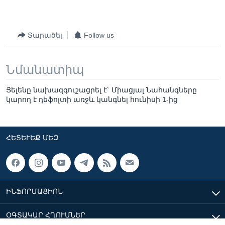
Տարածել
Follow us
Նմանատիպ
Յելենը նախազգուշացրել է` Միացյալ Նահանգները
կարող է դեֆոլտի առջև կանգնել հունիսի 1-ից
ՀԵՏԵՒԵՔ ՄԵԶ
ԻՆՖՈՐՄԱՑԻՈՆ
ՕԳՏԱԿԱՐ ՀՂՈՒՄՆԵՐ