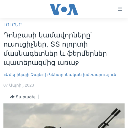
Մատչելի
հղումներ
անցնել
ԼՈՒՐԵՐ
հիմնական
ԳԼԽԱՎՈՐ ԷՋ
Դոնբասի կամավորները՝
բովանդակությանը
ԼՈՒՐԵՐ
անցնել
ուսուցիչներ, ՏՏ ոլորտի
հիմնական
ՍՓՅՈՒՌՔ
մասնագետներ և ֆերմերներ
բովանդակությանը
ՏԵՍԱՆՅՈՒԹԵՐ
պատերազմից առաջ
հիմնական
բովանդակություն
ՖԻԼՄԵՐ
«Ամերիկայի Ձայն»-ի Կենտրոնական խմբագրություն
ՄԵՐ ՄԱՍԻՆ
ՖԻԼՄԵՐ
07 Ապրիլ, 2023
ՈՒԿՐԱԻՆԱԿԱՆ ՊԱՏԵՐԱԶՄ
IN ENGLISH
ՄԵՐ ՄԱՍԻՆ
Տարածել
«ԱՄԵՐԻԿԱՅԻ ՁԱՅՆ»-Ի ԿԱՆՈՆԱԴՐՈՒԹՅՈՒՆ
Learning English
ԿԱՊ ՄԵԶ ՀԵՏ
ՀԵՏԵՒԵՔ ՄԵԶ