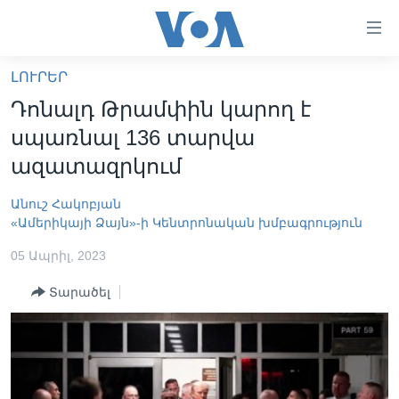
Մատչելի
հղումներ
անցնել
ԼՈՒՐԵՐ
հիմնական
ԳԼԽԱՎՈՐ ԷՋ
Դոնալդ Թրամփին կարող է
բովանդակությանը
ԼՈՒՐԵՐ
անցնել
սպառնալ 136 տարվա
հիմնական
ՍՓՅՈՒՌՔ
ազատազրկում
բովանդակությանը
ՏԵՍԱՆՅՈՒԹԵՐ
հիմնական
Անուշ Հակոբյան
բովանդակություն
ՖԻԼՄԵՐ
«Ամերիկայի Ձայն»-ի Կենտրոնական խմբագրություն
ՄԵՐ ՄԱՍԻՆ
ՖԻԼՄԵՐ
05 Ապրիլ, 2023
ՈՒԿՐԱԻՆԱԿԱՆ ՊԱՏԵՐԱԶՄ
IN ENGLISH
ՄԵՐ ՄԱՍԻՆ
Տարածել
«ԱՄԵՐԻԿԱՅԻ ՁԱՅՆ»-Ի ԿԱՆՈՆԱԴՐՈՒԹՅՈՒՆ
Learning English
ԿԱՊ ՄԵԶ ՀԵՏ
ՀԵՏԵՒԵՔ ՄԵԶ