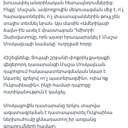
խուսափել անօրինական հետապնդումներից:
Ինքը՝ Մաշան, ամբողջովին մեկուսացման մեջ է, ո՛չ
հարազատներին, ո՛չ փաստաբաններին թույլ չեն
տալիս տեսնել նրան։ Այս մասին «Ամերիկայի
ձայն»-ին ասել է փաստաբան Դմիտրի
Զախվատովը, որն այսօր հրապարակել է Մաշա
Մոսկալևայի նամակը՝ ուղղված հորը։
Հիշեցնենք, Տուլայի շրջանի փոքրիկ քաղաքի
վեցերորդ դասարանցի Մաշա Մոսկալևան
դպրոցում հակապատերազմական նկար է
նկարել՝ գրելով «ո՛չ պատերազմին», «փա՛ռք
Ուկրաինային», ինչի համար դպրոցը
ոստիկանություն է կանչել։
Մոսկալյովին դատարանը երկու տարվա
ազատազրկման է դատապարտել Ուկրաինա
ներխուժումը քննադատող իր առցանց
գրառումների համար։