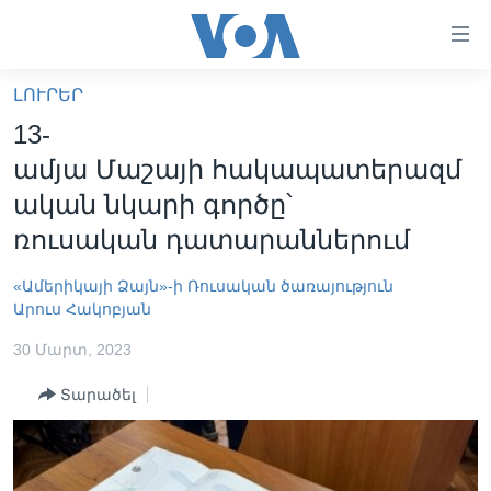
Մատչելի
հղումներ
անցնել
ԼՈՒՐԵՐ
հիմնական
ԳԼԽԱՎՈՐ ԷՋ
13-
բովանդակությանը
ԼՈՒՐԵՐ
անցնել
ամյա Մաշայի հակապատերազմ
հիմնական
ՍՓՅՈՒՌՔ
ական նկարի գործը՝
բովանդակությանը
ՏԵՍԱՆՅՈՒԹԵՐ
ռուսական դատարաններում
հիմնական
բովանդակություն
ՖԻԼՄԵՐ
«Ամերիկայի Ձայն»-ի Ռուսական ծառայություն
Արուս Հակոբյան
ՄԵՐ ՄԱՍԻՆ
ՖԻԼՄԵՐ
30 Մարտ, 2023
ՈՒԿՐԱԻՆԱԿԱՆ ՊԱՏԵՐԱԶՄ
IN ENGLISH
ՄԵՐ ՄԱՍԻՆ
«ԱՄԵՐԻԿԱՅԻ ՁԱՅՆ»-Ի ԿԱՆՈՆԱԴՐՈՒԹՅՈՒՆ
Տարածել
Learning English
ԿԱՊ ՄԵԶ ՀԵՏ
ՀԵՏԵՒԵՔ ՄԵԶ