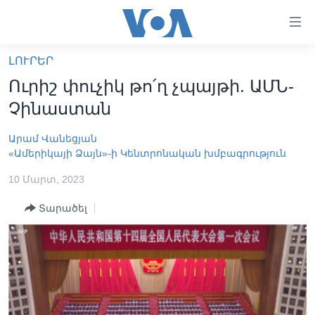
Մատչելի
հղումներ
անցնել
ԼՈՒՐԵՐ
հիմնական
ԳԼԽԱՎՈՐ ԷՋ
Ուրիշ փուչիկ թո՛ղ չպայթի. ԱՄՆ-
բովանդակությանը
ԼՈՒՐԵՐ
անցնել
Չինաստան
հիմնական
ՍՓՅՈՒՌՔ
բովանդակությանը
Արամ Վանեցյան
ՏԵՍԱՆՅՈՒԹԵՐ
հիմնական
«Ամերիկայի Ձայն»-ի Կենտրոնական խմբագրություն
բովանդակություն
ՖԻԼՄԵՐ
10 Մարտ, 2023
ՄԵՐ ՄԱՍԻՆ
ՖԻԼՄԵՐ
Տարածել
ՈՒԿՐԱԻՆԱԿԱՆ ՊԱՏԵՐԱԶՄ
IN ENGLISH
ՄԵՐ ՄԱՍԻՆ
«ԱՄԵՐԻԿԱՅԻ ՁԱՅՆ»-Ի ԿԱՆՈՆԱԴՐՈՒԹՅՈՒՆ
Learning English
ԿԱՊ ՄԵԶ ՀԵՏ
ՀԵՏԵՒԵՔ ՄԵԶ