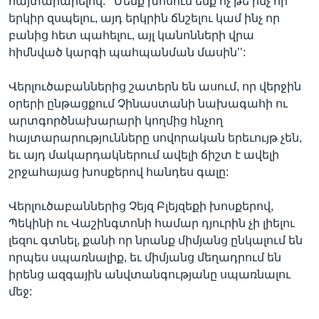
հայտարարելով. ‘’Մենք խոսում ենք ոչ թե ինչ որ
երկիր զսպելու, այդ երկրին ճնշելու կամ ինչ որ
բանից հետ պահելու, այլ կանոնների վրա
հիմնված կարգի պահպանման մասին’’:
Վերլուծաբաններից շատերն են ասում, որ վերջին
օրերի ընթացքում Չինաստանի նախագահի ու
արտգործնախարարի կողմից հնչող
հայտարարությունները սովորական երեւույթ չեն,
եւ այդ մակարդակներում ավելի ճիշտ է ավելի
շրջահայաց խոսքերով հանդես գալը:
Վերլուծաբաններից Չեյզ Բլեյզեքի խոսքերով,
Պեկինի ու Վաշինգտոնի համար դյուրին չի լիելու
լեզու գտնել, քանի որ նրանք միմյանց ընկալում են
որպես սպառնալիք, եւ միմյանց մեղադրում են
իրենց ազգային անվտանգությանը սպառնալու
մեջ: