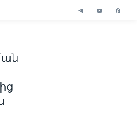
ման
մից
ն