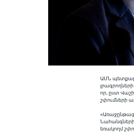
ԱՄՆ պետքար
լրագրողների
որ, ըստ Վաշ
շփումների ար
«Առաջընթացը 
Նահանգների 
եռակողմ շփո