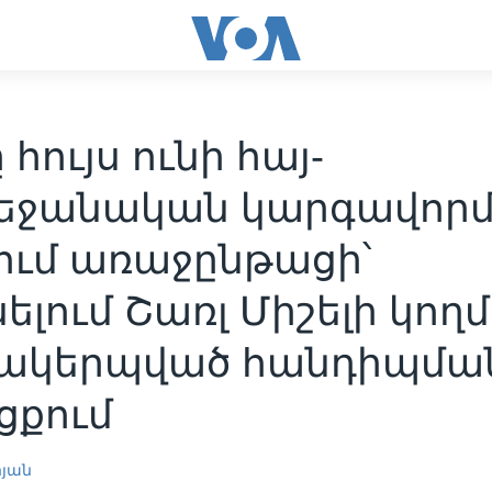
 հույս ունի հայ-
եջանական կարգավոր
ում առաջընթացի՝
սելում Շառլ Միշելի կող
ակերպված հանդիպմա
ցքում
րյան