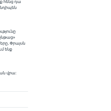
ք հենց դա
հանդիպեն
ծ
ւթյունը
ընթաց»
երը, Փրայսն
ւմ ենք
ան վրա: