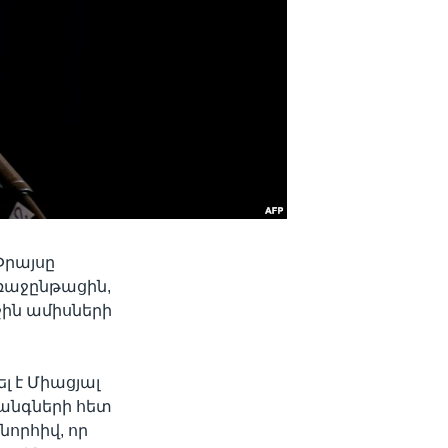
Փրայսը
ռաջընթացին,
ջին ամիսների
լ է Միացյալ
հանգների հետ
նորհիվ, որ