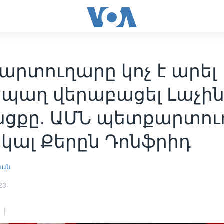
արտուղարը կոչ է արել
պաղ վերաբացել Լաչին
նցքը. ԱՄՆ պետքարտու
կալ Քերըն Դոնֆրիդ
յան
23