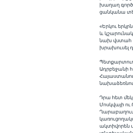
խաղաղ գործը
ցանկանա տես
«Երկու երկր
և կշարունակ
նախ վստահ լի
խրախուսել դ
Պետքարտուղ
Ադրբեջանի 
Հայաստանու
նախաձեռնությ
Դրա հետ մե
Մոսկվայի ու
Ղարաբաղում
կառուցողակ
ակտիվորեն փ