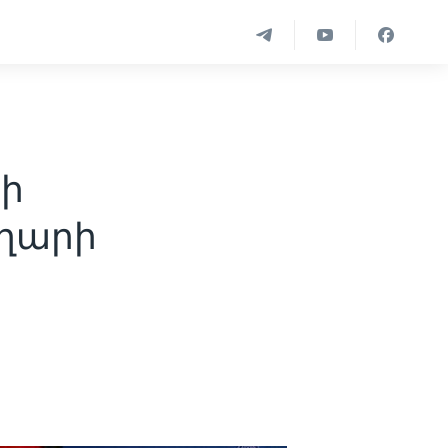
ի
ղարի