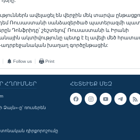
դերը:
ւթյուններն ավելացել են վերջին մեկ տարվա ընթացքո
 դեմ Ռուսաստանի սանձազերծած պատերազմի պատ
երըն Դոնֆրիդը՝ շեշտելով՝ Ռուսաստանի և Իրանի
ային ակտիվությունը պետք է էլ ավելի մեծ հրատա
յ-ադրբեջանական խաղաղ գործընթացին:
Follow us
Print
Ր ՀՂՈՒՄՆԵՐ
ՀԵՏԵՒԵՔ ՄԵԶ
om
 Ձայն»-ը՝ ռուսերեն
տոնական դիրքորոշումը