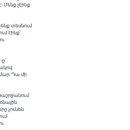
 Մենք չէինք
չենք տեսնում
ւմ էինք՝
ու
-ը՝
ակով
ար: Դա մի
ծաշրջանում
եռնային
ը չունեն
ում
ու