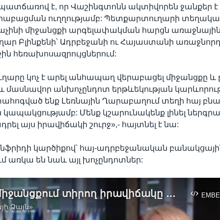
 պատճառով է, որ Վաշինգտոնն ակտիվորեն ջանքեր է
երաբացման ուղղությամբ: Պետքարտուղարի տեղակա
 Լաչինի միջանցքի արգելափակման հարցն առաջնային
ար Բլինքենի՝ Ադրբեջանի ու Հայաստանի առաջնորդ
ջին հեռախոսազրույցներում:
արը կոչ է արել անհապաղ վերաբացել միջանցքը և 
և մասնավոր անխոչընդոտ երթևեկության կարևորութ
ահոգված ենք Լեռնային Ղարաբաղում տեղի հայ բնա
 կապակցությամբ: Մենք կշարունակենք լինել ներգր
դրել այս իրավիճակի շուրջ»,- հայտնել է նա:
ոնֆրիդի կարծիքով՝ հայ-ադրբեջանական բանակցայի
մ առկա են նաև այլ խոչընդոտներ:
Լաչինի միջանցքում տիրող իրավիճակը խոչընդոտ է հայ-ադրբեջանական խաղաղ գործընթացի առաջխաղացմանը. ԱՄՆ պետքարտուղարի տեղակալ Քերըն Դոնֆրիդ
EMBE
յի Ձայն»