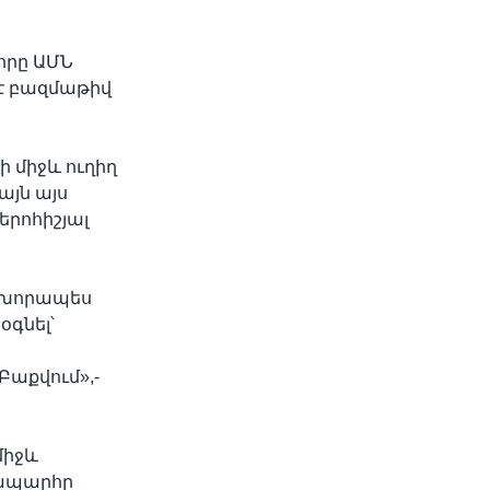
որը ԱՄՆ
width
px
 է բազմաթիվ
 միջև ուղիղ
այն այս
երոհիշյալ
ը խորապես
օգնել՝
Բաքվում»,-
միջև
նապարհը