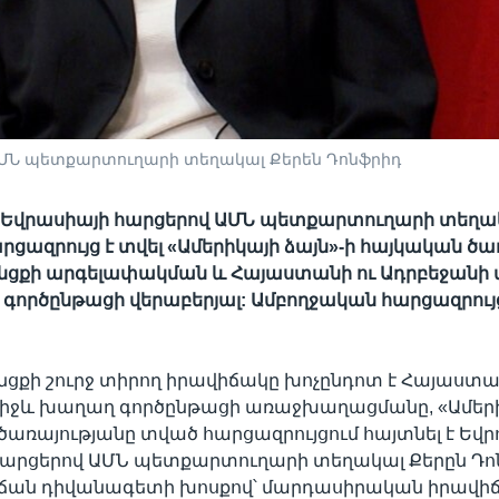
ԱՄՆ պետքարտուղարի տեղակալ Քերեն Դոնֆրիդ
ւ Եվրասիայի հարցերով ԱՄՆ պետքարտուղարի տեղա
րցազրույց է տվել «Ամերիկայի ձայն»-ի հայկական ծա
անցքի արգելափակման և Հայաստանի ու Ադրբեջանի 
գործընթացի վերաբերյալ: Ամբողջական հարցազրույ
նցքի շուրջ տիրող իրավիճակը խոչընդոտ է Հայաստա
միջև խաղաղ գործընթացի առաջխաղացմանը, «Ամերի
ծառայությանը տված հարցազրույցում հայտնել է Եվր
հարցերով ԱՄՆ պետքարտուղարի տեղակալ Քերըն Դո
ան դիվանագետի խոսքով՝ մարդասիրական իրավի