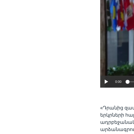
0:00
«Դրանից զատ
երկրների հա
ադրբեջանակա
արձանագրում