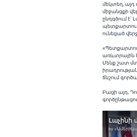
մեկտեղ, այդ
միջանցքի վ
ընդգծում է՝
պետքարտուղ
ունեցած վեր
«Պետքարտուղ
առևտրային 
Մենք շատ մտ
իրադրության
ճնշում գործա
Բացի այդ, Դ
գործընթացու
by
«Ամերիկա