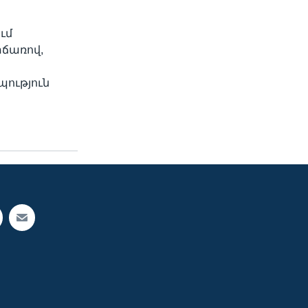
ւմ
ճառով,
պություն