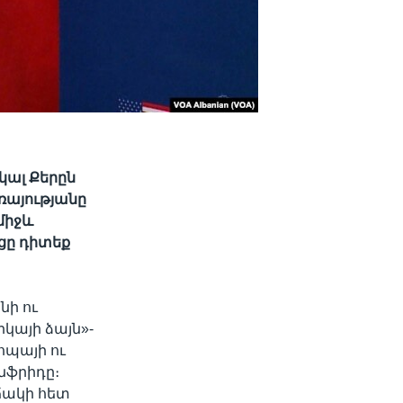
կալ Քերըն
ռայությանը
միջև
ցը դիտեք
նի ու
կայի ձայն»-
ոպայի ու
նֆրիդը։
ճակի հետ