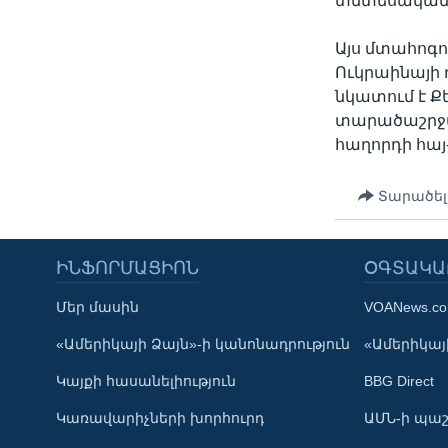
տնտեսական 
Այս մտահոգո
Ուկրաինայի
նկատում է Ք
տարածաշրջան
հաղորդի հա
Տարածել
ԻՆՖՈՐՄԱՑԻՈՆ
ՕԳՏԱԿԱ
Մեր մասին
VOANews.c
Learning English
«Ամերիկայի Ձայն»-ի կանոնադրություն
«Ամերիկայի
Կայքի հասանելիություն
BBG Direct
ՀԵՏԵՒԵՔ ՄԵԶ
Կառավարիչների խորհուրդ
ԱՄՆ-ի պաշ