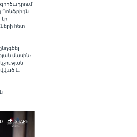
 գործադրում՝
լ Դոնֆրիդն
 էր
ների հետ
ընդգծել
յան մասին։
կչության
ավված և
ն
D
SHARE