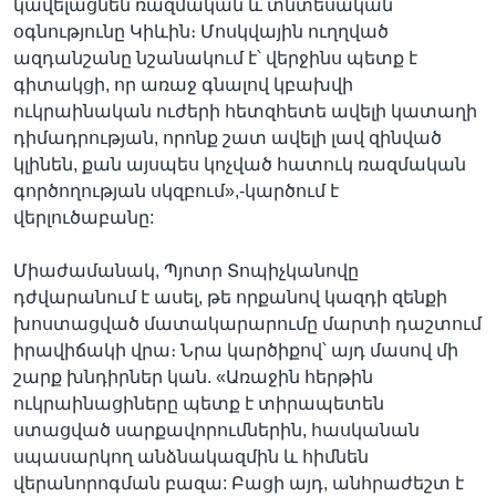
կավելացնեն ռազմական և տնտեսական
օգնությունը Կիևին։ Մոսկվային ուղղված
ազդանշանը նշանակում է՝ վերջինս պետք է
գիտակցի, որ առաջ գնալով կբախվի
ուկրաինական ուժերի հետզհետե ավելի կատաղի
դիմադրության, որոնք շատ ավելի լավ զինված
կլինեն, քան այսպես կոչված հատուկ ռազմական
գործողության սկզբում»,-կարծում է
վերլուծաբանը:
Միաժամանակ, Պյոտր Տոպիչկանովը
դժվարանում է ասել, թե որքանով կազդի զենքի
խոստացված մատակարարումը մարտի դաշտում
իրավիճակի վրա։ Նրա կարծիքով՝ այդ մասով մի
շարք խնդիրներ կան. «Առաջին հերթին
ուկրաինացիները պետք է տիրապետեն
ստացված սարքավորումներին, հասկանան
սպասարկող անձնակազմին և հիմնեն
վերանորոգման բազա: Բացի այդ, անհրաժեշտ է