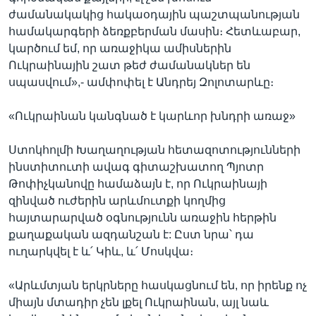
ժամանակակից հակաօդային պաշտպանության
համակարգերի ձեռքբերման մասին։ Հետևաբար,
կարծում եմ, որ առաջիկա ամիսներին
Ուկրաինային շատ թեժ ժամանակներ են
սպասվում»,- ամփոփել է Անդրեյ Զոլոտարևը։
«Ուկրաինան կանգնած է կարևոր խնդրի առաջ»
Ստոկհոլմի Խաղաղության հետազոտությունների
ինստիտուտի ավագ գիտաշխատող Պյոտր
Թոփիչկանովը համաձայն է, որ Ուկրաինայի
զինված ուժերին արևմուտքի կողմից
հայտարարված օգնությունն առաջին հերթին
քաղաքական ազդանշան է: Ըստ նրա՝ դա
ուղարկվել է և՛ Կիև, և՛ Մոսկվա։
«Արևմտյան երկրները հասկացնում են, որ իրենք ոչ
միայն մտադիր չեն լքել Ուկրաինան, այլ նաև