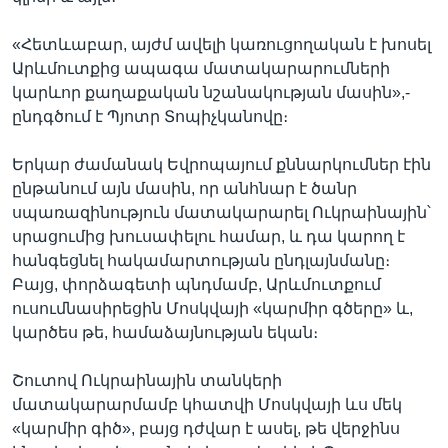
«Հետևաբար, այժմ ավելի կառուցողական է խոսել
Արևմուտքից ապագա մատակարարումների
կարևոր քաղաքական նշանակության մասին»,-
ընդգծում է Պյոտր Տոպիչկանովը։
Երկար ժամանակ Եվրոպայում քննարկումներ էին
ընթանում այն մասին, որ անհնար է ծանր
սպառազինություն մատակարարել Ուկրաինային՝
սրացումից խուսափելու համար, և դա կարող է
հանգեցնել հակամարտության ընդլայնմանը։
Բայց, փորձագետի պնդմամբ, Արևմուտքում
ուսումնասիրեցին Մոսկվայի «կարմիր գծերը» և,
կարծես թե, համաձայնության եկան։
Շուտով Ուկրաինային տանկերի
մատակարարմամբ կհատվի Մոսկվայի ևս մեկ
«կարմիր գիծ», բայց դժվար է ասել, թե վերջինս