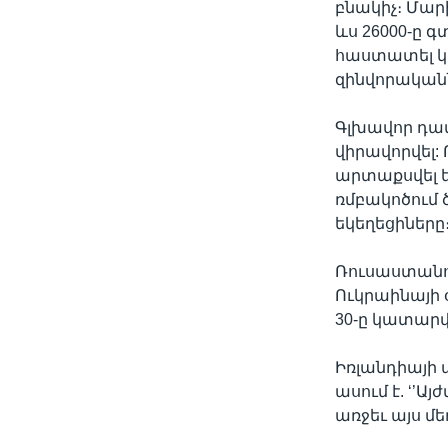
բնակիչ։ Մար
ևս 26000-ը 
հաստատել կա
զինվորականն
Գլխավոր դատ
վիրավորվել:
արտաքսվել ե
ռմբակոծում
եկեղեցիները
Ռուսաստանու
Ուկրաինայի
30-ը կատար
Իռլանդիայի
ասում է. ‘’
առջեւ այս մ