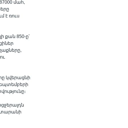
87000 մահ,
ները
մ է ռուս
 քան 850-ը՝
ցիներ
ղաքները,
ու
րը կվերացնի
սեպտեմբերի
ությունը։
ցջերալդն
դատարանի