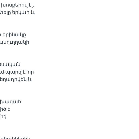
խոսքերով էլ,
ելը երկար և
 օրինակը,
 անուղղակի
րեսական
մ պարզ է, որ
մեղադրվեն և
ախագահ,
իծ է
մից
տականներին