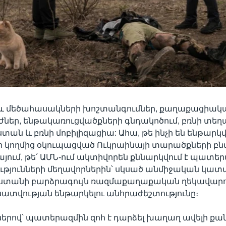
և մեծահասակների խոշտանգումներ, քաղաքացիակ
եր, ենթակառուցվածքների գնդակոծում, բռնի տեղ
տան և բռնի մոբիլիզացիա: Ահա, թե ինչի են ենթարկվ
 կողմից օկուպացված Ուկրաինայի տարածքների բնա
այում, թե՛ ԱՄՆ-ում ակտիվորեն քննարկվում է պատ
ւթյունների մեղավորներին՝ սկսած անմիջական կատ
աստանի բարձրագույն ռազմաքաղաքական ղեկավարու
վության ենթարկելու անհրաժեշտությունը։
ներով՝ պատերազմին զոհ է դարձել խաղաղ ավելի քան