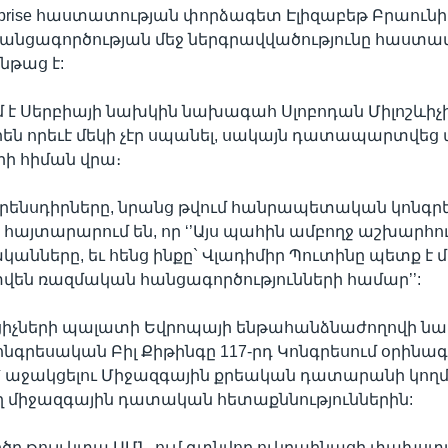
terprise հաստատության փորձագետ Էլիզաբեթ Բրաունի 
անցագործության մեջ ներգրավվածությունը հաստատ
նթաց է:
մ է Սերբիայի նախկին նախագահ Սլոբոդան Միլոշևիչի
են որեւէ մեկի չէր սպանել, սակայն դատապարտվեց
ի հիման վրա։
օրենսդիրները, նրանց թվում հանրապետական կոնգ
 հայտարարում են, որ ‘’Այս պահին ամբողջ աշխարհու
ականները, եւ հենց ինքը` Վլադիմիր Պուտինը պետք է 
ն ռազմական հանցագործությունների համար’’:
ցիչների պալատի Եվրոպայի ենթահանձնաժողովի ն
նգրեսական Բիլ Քիթինգը 117-րդ Կոնգրեսում օրինագ
՝ աջակցելու Միջազգային քրեական դատարանի կող
ղ միջազգային դատական հետաքննություններին:
գիծը թույլ կտա ԱՄՆ-ում գտնվող ուկրաինացի փախս