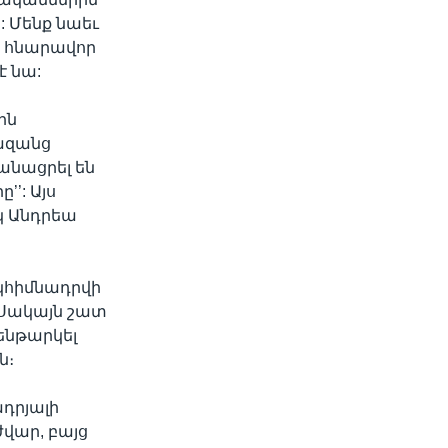
 Մենք նաեւ
ր հնարավոր
է նա:
ին
ազանց
անացրել են
’’: Այս
կ Անդրեա
 կհիմնադրվի
Սակայն շատ
ենթարկել
ն։
ադրյալի
ժվար, բայց