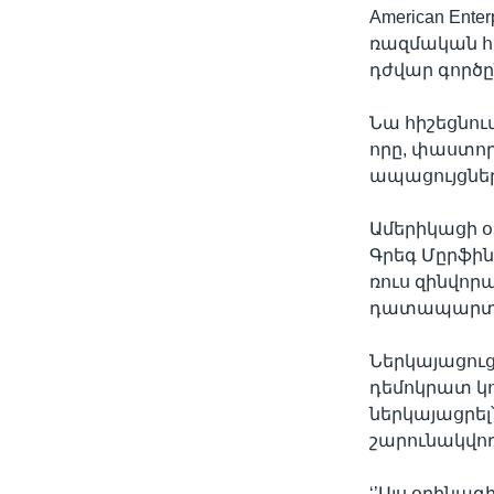
American En
ռազմական հ
դժվար գործը
Նա հիշեցնու
որը, փաստոր
ապացույցներ
Ամերիկացի 
Գրեգ Մըրֆին
ռուս զինվոր
դատապարտվե
Ներկայացու
դեմոկրատ կո
ներկայացրել
շարունակվո
‘’Այս օրինա