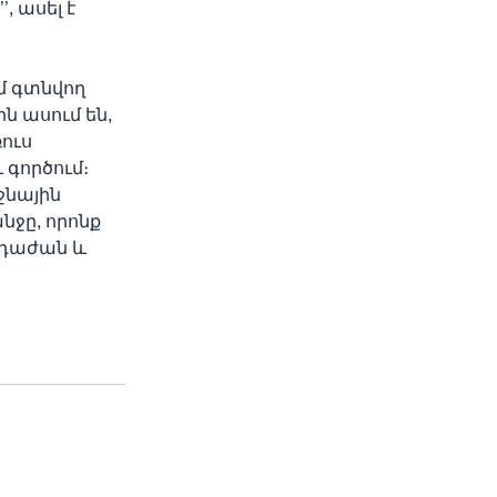
, ասել է
մ գտնվող
 ասում են,
ռուս
գործում։
ջնային
ջը, որոնք
 դաժան և