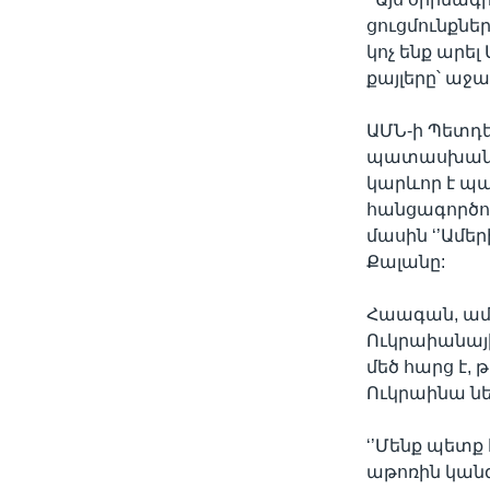
ցուցմունքնե
կոչ ենք արե
քայլերը՝ աջա
ԱՄՆ-ի Պետդե
պատասխանատ
կարևոր է պ
հանցագործութ
մասին ‘’Ամե
Քալանը:
Հաագան, ամե
Ուկրաիանայ
մեծ հարց է,
Ուկրաինա ն
‘’Մենք պետք 
աթոռին կանգ