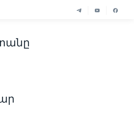
տանը
մար