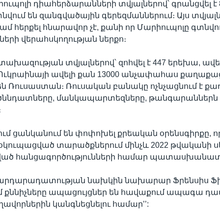
իուպոլի դիահերձարանների տվյալներով՝ գրանցվել է 
գտնվում են զանգվածային գերեզմաններում։ Այս տվյալ
մ հերքել հնարավոր չէ, քանի որ Մարիուպոլը գտնվու
երի վերահսկողության ներքո։
ախազության տվյալներով՝ զոհվել է 447 երեխա, ավելի
 Ուկրաինայի ավելի քան 13000 անչափահաս քաղաքա
ն Ռուսաստան։ Ռուսական բանակը ոչնչացնում է քա
 ծննդատները, մանկապարտեզները, թանգարաններն 
։
մ ցանկանում են փոփոխել քրեական օրենսգիրքը, ո
 օկուպացված տարածքներում մինչև 2022 թվականի 
ված հանցագործությունների համար պատասխանատվ
 արդարադատության նախկին նախարար Ֆրենսիս Ֆի
Այժմ քննիչները ապացույցներ են հավաքում ապագա 
եղավորներին կանգնեցնելու համար’’: