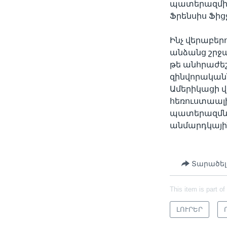
պատերազմի ա
Ֆրենսիս Ֆից
Ինչ վերաբեր
անձանց շրջ
թե անհրաժեշտ
զինվորականն
Ամերիկացի վ
հեռուստաալ
պատերազմն 
անմարդկայի
Տարածել
This item is part of
ԼՈՒՐԵՐ