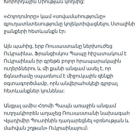
Խորհրդային Միության կողմից:
«Հոլոդոմորը» կամ «սովամահությունը»
գյուղատնտեսությունը կոլեկտիվացնելու Ստալինի
ջանքերի հետևանքն էր։
Այն պահից, երբ Ռուսաստանը ներխուժեց
Ուկրաինա, Ֆրանցիսկոս Պապը հիշատակում է
Ուկրաինան իր գրեթե բոլոր հրապարակային
ուղերձներու և մի քանի անգամ ասել է, որ
ճգնաժամը սպառնում է միջուկային զենքի
օգտագործմամբ, որն անվերահսկելի գլոբալ
հետևանքներ կունենա:
Անցյալ ամիս Հռոմի Պապն առաջին անգամ
ուղղակիորեն աղաչեց Ռուսաստանի նախագահ
Վլադիմիր Պուտինին դադարեցնել «բռնության և
մահվան շղթան» Ուկրաինայում։