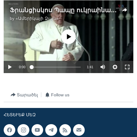
Ֆրանցիսկոս Պապը ուկրաինացիների դեմ իրականացվող պատերազմը համեմատել է 1930-ականների «սարսափելի ցեղասպանության» հետ
by
«Ամերիկայի Ձայն»
No media source currently available
0:00
1:41
Տարածել
Follow us
ՀԵՏԵՒԵՔ ՄԵԶ