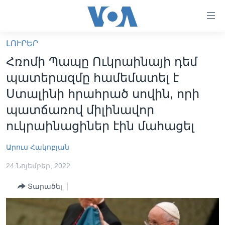
Մատչելի
հղումներ
անցնել
ԼՈՒՐԵՐ
հիմնական
ԳԼԽԱՎՈՐ ԷՋ
Հռոմի Պապը Ուկրաինայի դեմ
բովանդակությանը
ԼՈՒՐԵՐ
անցնել
պատերազմը համեմատել է
հիմնական
ՍՓՅՈՒՌՔ
Ստալինի հրահրած սովին, որի
բովանդակությանը
ՏԵՍԱՆՅՈՒԹԵՐ
պատճառով միլինավոր
հիմնական
բովանդակություն
ուկրաինացիներ էին մահացել
ՖԻԼՄԵՐ
ՄԵՐ ՄԱՍԻՆ
ՖԻԼՄԵՐ
Արուս Հակոբյան
ՈՒԿՐԱԻՆԱԿԱՆ ՊԱՏԵՐԱԶՄ
IN ENGLISH
ՄԵՐ ՄԱՍԻՆ
24 Նոյեմբեր, 2022
«ԱՄԵՐԻԿԱՅԻ ՁԱՅՆ»-Ի ԿԱՆՈՆԱԴՐՈՒԹՅՈՒՆ
Տարածել
Learning English
ԿԱՊ ՄԵԶ ՀԵՏ
ՀԵՏԵՒԵՔ ՄԵԶ