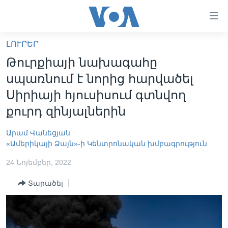
Մատչելի
հղումներ
անցնել
ԼՈՒՐԵՐ
հիմնական
ԳԼԽԱՎՈՐ ԷՋ
Թուրքիայի նախագահը
բովանդակությանը
ԼՈՒՐԵՐ
անցնել
սպառնում է նորից հարվածել
հիմնական
ՍՓՅՈՒՌՔ
Սիրիայի հյուսիսում գտնվող
բովանդակությանը
ՏԵՍԱՆՅՈՒԹԵՐ
քուրդ զինյալներին
հիմնական
բովանդակություն
ՖԻԼՄԵՐ
Արամ Վանեցյան
«Ամերիկայի Ձայն»-ի Կենտրոնական խմբագրություն
ՄԵՐ ՄԱՍԻՆ
ՖԻԼՄԵՐ
24 Նոյեմբեր, 2022
ՈՒԿՐԱԻՆԱԿԱՆ ՊԱՏԵՐԱԶՄ
IN ENGLISH
ՄԵՐ ՄԱՍԻՆ
«ԱՄԵՐԻԿԱՅԻ ՁԱՅՆ»-Ի ԿԱՆՈՆԱԴՐՈՒԹՅՈՒՆ
Տարածել
Learning English
ԿԱՊ ՄԵԶ ՀԵՏ
ՀԵՏԵՒԵՔ ՄԵԶ