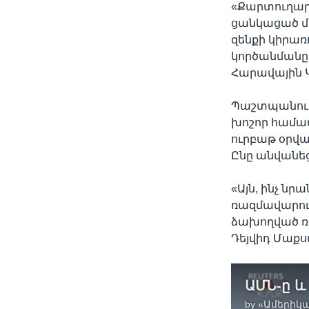
«Քարտուղար 
ցանկացած մ
զենքի կիրառո
կործանմանը 
Հարավային 
Պաշտպանութ
խոշոր համատ
ուրբաթ օրվա
Ընը անվանեց
«Այն, ինչ նր
ռազմավարութ
ձախողված ռա
Դեյվիդ Մաքս
by
«Ամերիկա