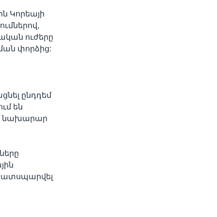
ին Կորեայի
ումներով,
մական ուժերը
width
px
ման փորձից:
ցնել ընդդեմ
ւմ են
ան նախարար
ները
յին
 պատսպարվել