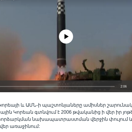
No media source currently available
2:06
EMBED
որեայի և ԱՄՆ-ի պաշտոնյաները ամիսներ շարունակ
իսային Կորեան գտնվում է 2006 թվականից ի վեր իր յո
 փորձարկման նախապատրաստման վերջին փուլում և
վեր առաջինում: