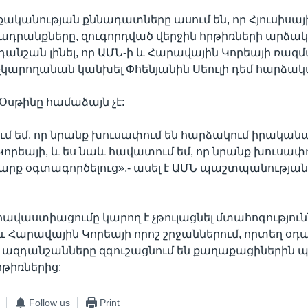
ականության քննադատները ասում են, որ Հյուսիսայ
սադրանքները, զուգորդված վերջին հրթիռների արձակ
դանշան լինել, որ ԱՄՆ-ի և Հարավային Կորեայի ռազ
չկարողանան կանխել Փհենյանին Սեուլի դեմ հարձակ
սթինը համաձայն չէ:
մ եմ, որ նրանք խուսափում են հարձակում իրականա
որեայի, և ես նաև հավատում եմ, որ նրանք խուսափո
սարք օգտագործելուց»,- ասել է ԱՄՆ պաշտպանությ
հավաստիացումը կարող է չթուլացնել մտահոգություն
 Հարավային Կորեայի որոշ շրջաններում, որտեղ օդա
 ազդանշանները զգուշացնում են քաղաքացիներին
թիռներից:
Follow us
Print