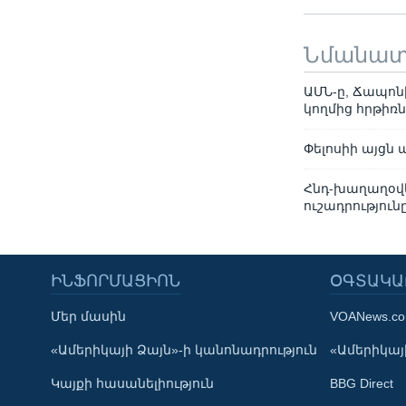
Նմանա
ԱՄՆ-ը, Ճապոն
կողմից հրթիռ
Փելոսիի այցն
Հնդ-խաղաղօվ
ուշադրություն
ԻՆՖՈՐՄԱՑԻՈՆ
ՕԳՏԱԿԱ
Մեր մասին
VOANews.c
Learning English
«Ամերիկայի Ձայն»-ի կանոնադրություն
«Ամերիկայի
Կայքի հասանելիություն
BBG Direct
ՀԵՏԵՒԵՔ ՄԵԶ