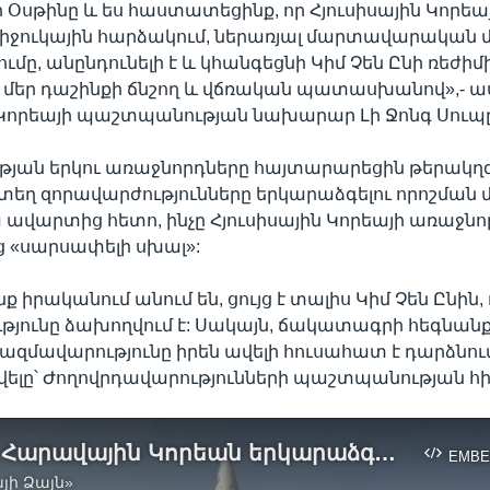
Օսթինը և ես հաստատեցինք, որ Հյուսիսային Կորեայ
իջուկային հարձակում, ներառյալ մարտավարական մ
ւմը, անընդունելի է և կհանգեցնի Կիմ Չեն Ընի ռեժիմ
մեր դաշինքի ճնշող և վճռական պատասխանով»,- աս
Կորեայի պաշտպանության նախարար Լի Ջոնգ Սուպը
յան երկու առաջնորդները հայտարարեցին թերակղզ
եղ զորավարժությունները երկարաձգելու որոշման 
 ավարտից հետո, ինչը Հյուսիսային Կորեայի առաջնո
 «սարսափելի սխալ»:
անք իրականում անում են, ցույց է տալիս Կիմ Չեն Ընին,
յունը ձախողվում է: Սակայն, ճակատագրի հեգնանք
զմավարությունը իրեն ավելի հուսահատ է դարձնում»
վելը՝ Ժողովրդավարությունների պաշտպանության հ
ԱՄՆ-ը և Հարավային Կորեան երկարաձգում են զորավարժությունները Հյուսիսային Կորեայից հրթիռների արձակման աննախադեպ հաճախականության ներքո
EMBE
յի Ձայն»