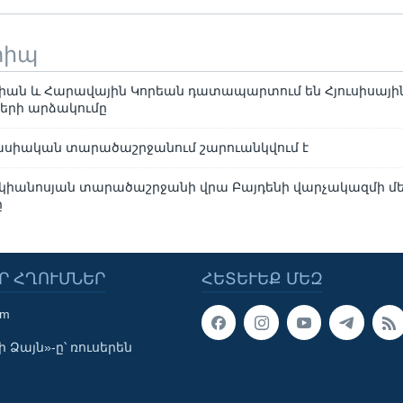
տիպ
իան և Հարավային Կորեան դատապարտում են Հյուսիսային
ների արձակումը
 ասիական տարածաշրջանում շարուանկվում է
կիանոսյան տարածաշրջանի վրա Բայդենի վարչակազմի մ
ը
Ր ՀՂՈՒՄՆԵՐ
ՀԵՏԵՒԵՔ ՄԵԶ
om
 Ձայն»-ը՝ ռուսերեն