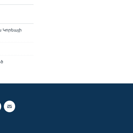
 Կորեայի
եծ