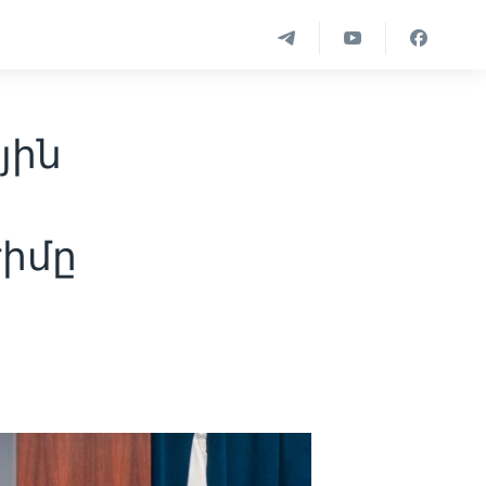
յին
ժիմը