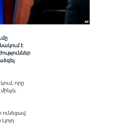
ւմը
նակում է
ություններ
աձգել
ում, որը
մինչև
ի ունեցավ
Լլոյդ