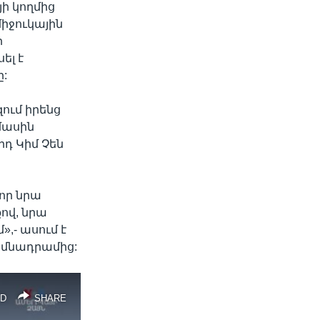
ի կողմից
իջուկային
ի
ել է
:
ում իրենց
մասին
րդ Կիմ Չեն
 որ նրա
ով, նրա
,- ասում է
իմնադրամից:
D
SHARE