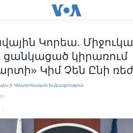
վային Կորեա. Միջուկա
ի ցանկացած կիրառում
րտի» Կիմ Չեն Ընի ռե
այն»-ի Կենտրոնական խմբագրություն
022