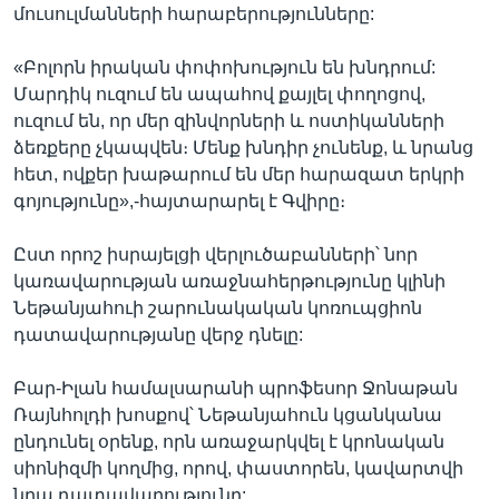
մուսուլմանների հարաբերությունները:
«Բոլորն իրական փոփոխություն են խնդրում:
Մարդիկ ուզում են ապահով քայլել փողոցով,
ուզում են, որ մեր զինվորների և ոստիկանների
ձեռքերը չկապվեն։ Մենք խնդիր չունենք, և նրանց
հետ, ովքեր խաթարում են մեր հարազատ երկրի
գոյությունը»,-հայտարարել է Գվիրը։
Ըստ որոշ իսրայելցի վերլուծաբանների՝ նոր
կառավարության առաջնահերթությունը կլինի
Նեթանյահուի շարունակական կոռուպցիոն
դատավարությանը վերջ դնելը:
Բար-Իլան համալսարանի պրոֆեսոր Ջոնաթան
Ռայնհոլդի խոսքով՝ Նեթանյահուն կցանկանա
ընդունել օրենք, որն առաջարկվել է կրոնական
սիոնիզմի կողմից, որով, փաստորեն, կավարտվի
նրա դատավարությունը: