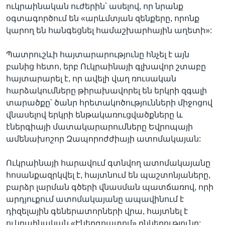
ուկրաինական ուժերին՝ ասելով, որ նրանք
օգտագործում են «արևմտյան զենքերը, որոնք
կարող են հանգեցնել համաշխարհային աղետի»:
Պատրուշևի հայտարարությունը հնչել է այն
բանից հետո, երբ Ուկրաինայի գլխավոր շտաբը
հայտարարել է, որ ավելի վաղ ռուսական
հարձակումները թիրախավորել են երկրի զգալի
տարածքը՝ ծանր հրետակոծությունների միջոցով
վնասելով երկրի ենթակառուցվածքները և
էներգիայի մատակարարումները Եվրոպայի
ամենախոշոր Զապորոժժիայի ատոմակայան:
Ուկրաինայի հարավում գտնվող ատոմակայանը
հոսանքազրկվել է, հայտնում են պաշտոնյաները,
բարձր լարման գծերի վնասման պատճառով, որի
արդյուքում ատոմակայանը ապավինում է
դիզելային գեներատորների վրա, հայտնել է
ուկրաինական «Էներգոատոմ» ընկերությունը: