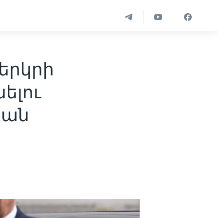
երկրի
ելու
կան