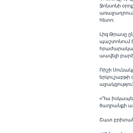
Ջոնսոնի օրո
առաջադրում
հետո:
Լիզ Թրասը ը
պաշտոնում Ջ
հրաժարական
աավելի բար
Ռիշի Սունակ
երկուշաբթի
աջակցությու
«Դա իսկապե
ծաղրանքի արժ
Շատ բրիտանաց