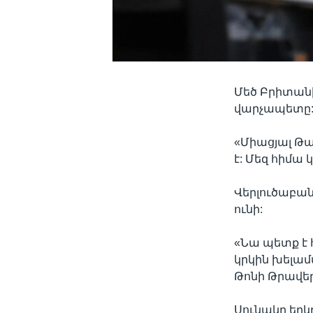
Մեծ Բրիտանի
վարչապետը
«Միացյալ Թ
է: Մեզ հիմա 
Վերլուծաբան
ունի:
«Նա պետք է
կրկին խելամ
Թոնի Թրավե
Սունակը եր