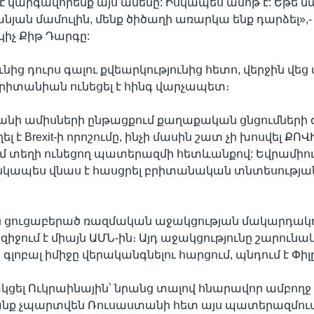
է կարգավորենք այս ամենը: Իսկապես ամոթ է: Եթե ն
ան մամուլին, մենք ծիծաղի առարկա ենք դարձել»,- ն
կիչ Քիթ Դարգը:
նից դուրս գալու քվեարկությունից հետո, վերջին վե
րիտանիան ունեցել է հինգ վարչապետ։
քանի ամիսների ընթացքում քաղաքական ցնցումների
 է Brexit-ի որոշումը, ինչի մասին շատ չի խոսվել ՔՈՎ
մ տեղի ունեցող պատերազմի հետևանքով: Եվրամիու
իսկապես վնաս է հասցրել բրիտանական տնտեսությանը
ն ցուցաբերած ռազմական աջակցության մակարդակո
իջում է միայն ԱՄՆ-ին։ Այդ աջակցությունը շարունակ
լոբալ իմիջը վերականգնելու հարցում, պնդում է Փիլը
կցել Ուկրաինային՝ նրանց տալով հնարավոր ամբողջ օ
անք չպարտվեն Ռուսաստանի հետ այս պատերազմու