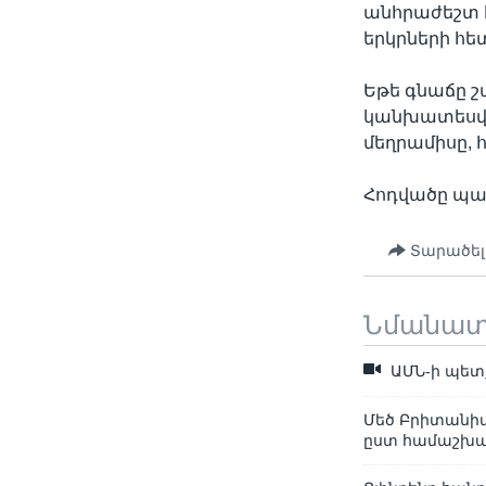
անհրաժեշտ է
երկրների հետ
Եթե գնաճը շ
կանխատեսվո
մեղրամիսը,
Հոդվածը պատ
Տարածել
Նմանա
ԱՄՆ-ի պետք
Մեծ Բրիտանի
ըստ համաշխա