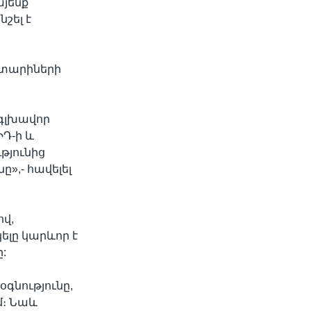
այենք
շել է
ց տարիների
 գլխավոր
ԻԴ-ի և
թյունից
»,- հավելել
վ,
ելը կարևոր է
:
գնությունը,
մ։ Նաև