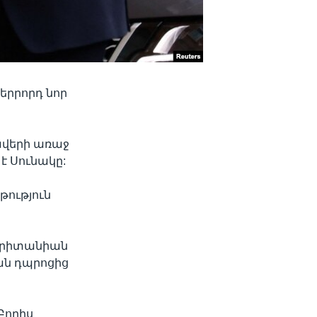
երրորդ նոր
ավերի առաջ
 է Սունակը:
թություն
 Բրիտանիան
ան դպրոցից
Բորիս