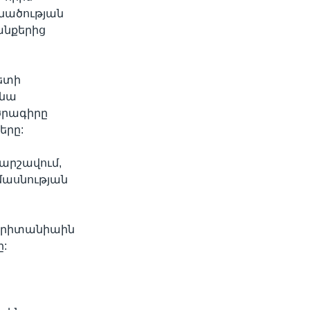
կնածության
անքերից
ետի
 նա
ծրագիրը
երը:
արշավում,
մասնության
 Բրիտանիաին
ը: