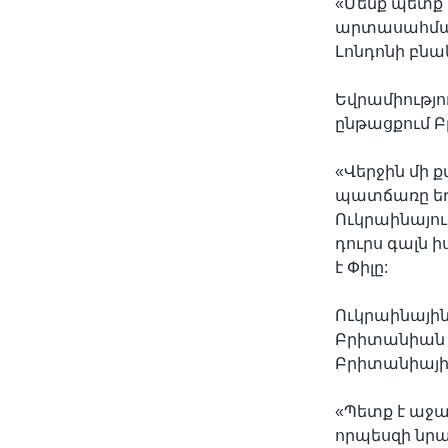
«Մենք պետք 
արտասահմանյ
Լոնդոնի բնա
Եվրամիությու
ընթացքում Բ
«Վերջին մի 
պատճառը եղել
Ուկրաինայու
դուրս գալն 
է Փիլը:
Ուկրաինայի
Բրիտանիան զ
Բրիտանիայի գ
«Պետք է աջա
որպեսզի նր