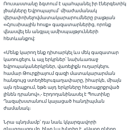
Ռուսաստանը ձգտում է պահպանել իր էներգետիկ
լծակները Եվրոպայում՝ միաժամանակ
վերափոխելովմատակարարումները բալթյան
«Հյուսիսային հոսք» գազատարներից, որոնք
վնասվել են անցյալ ամիսպայթյունների
հետևանքով:
«Մենք կարող ենք դիտարկել ևս մեկ գազատար
կառուցելու և այլ երկրներ՝ նախևառաջ
եվրոպականերկրներ, վառելիքն ուղարկելու
համար Թուրքիայում գազի մատակարարման
հանգույց ստեղծելուգաղափարը, իհարկե, միայն
այն դեպքում, եթե այդ երկրները հետաքրքրված
լինեն դրանով»,- Էրդողանինասել է Պուտինը
Ղազախստանում կայացած հանդիպման
ժամանակ։
Նրա պնդմամբ՝ դա նաև կկարգավորի
գնագոյացումը, ինչը ևս խնդիր է. «Այսօր գները