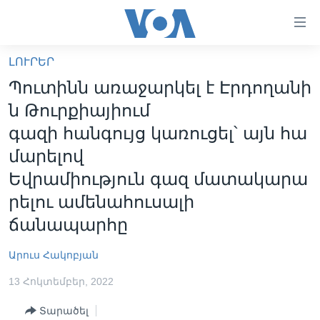
Մատչելի
հղումներ
անցնել
ԼՈՒՐԵՐ
հիմնական
ԳԼԽԱՎՈՐ ԷՋ
Պուտինն առաջարկել է Էրդողանի
բովանդակությանը
ԼՈՒՐԵՐ
անցնել
ն Թուրքիայիում
հիմնական
ՍՓՅՈՒՌՔ
գազի հանգույց կառուցել՝ այն հա
բովանդակությանը
ՏԵՍԱՆՅՈՒԹԵՐ
մարելով
հիմնական
բովանդակություն
Եվրամիություն գազ մատակարա
ՖԻԼՄԵՐ
րելու ամենահուսալի
ՄԵՐ ՄԱՍԻՆ
ՖԻԼՄԵՐ
ճանապարհը
ՈՒԿՐԱԻՆԱԿԱՆ ՊԱՏԵՐԱԶՄ
IN ENGLISH
ՄԵՐ ՄԱՍԻՆ
Արուս Հակոբյան
«ԱՄԵՐԻԿԱՅԻ ՁԱՅՆ»-Ի ԿԱՆՈՆԱԴՐՈՒԹՅՈՒՆ
Learning English
ԿԱՊ ՄԵԶ ՀԵՏ
13 Հոկտեմբեր, 2022
ՀԵՏԵՒԵՔ ՄԵԶ
Տարածել