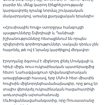
բարձր են, մենք կարող էինքհեշտությամբ
կարգավորել դրանք նորմալ շուկայական
մակարդակով, առանց քաղաքական երանգի»:
«Հյուսիսային հոսք» ստորջրյա հանգույցի
պայթյունները Շվեդիայի և Դանիայի
իշխանությունները հետաքննում են որպես
դիվերսիոն գործողություններ, սակայն դեռևս չեն
հայտնել, թե ով է նրանց կարծիքով մեղավոր:
Էրդողանը ձգտում է միջնորդ լինել Մոսկվայի և
Կիևի միջև ռուս-ուկրաինական պատերազմից
հետո: Նահազվագյուտ դիվանագիտական
առաջընթացի հասավ, երբ ՄԱԿ-ի հետ միասին
հուլիսին միջնորդեցհամաձայնագիր, որը թույլ էր
տալիս վերսկսել ուկրաինական հացահատիկի
առևտրային արտահանումը
Սևծովյաննավահանգստից, որը Ռուսաստանը