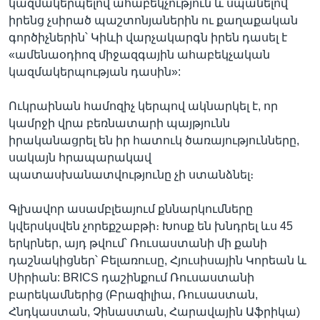
կազմակերպելով ահաբեկչություն և սպանելով
իրենց չսիրած պաշտոնյաներին ու քաղաքական
գործիչներին՝ Կիևի վարչակարգն իրեն դասել է
«ամենաօդիոզ միջազգային ահաբեկչական
կազմակերպության դասին»:
Ուկրաինան համոզիչ կերպով ակնարկել է, որ
կամրջի վրա բեռնատարի պայթյունն
իրականացրել են իր հատուկ ծառայությունները,
սակայն հրապարակավ
պատասխանատվությունը չի ստանձնել։
Գլխավոր ասամբլեայում քննարկումները
կվերսկսվեն չորեքշաբթի։ Խոսք են խնդրել ևս 45
երկրներ, այդ թվում՝ Ռուսաստանի մի քանի
դաշնակիցներ՝ Բելառուսը, Հյուսիսային Կորեան և
Սիրիան: BRICS դաշինքում Ռուսաստանի
բարեկամներից (Բրազիլիա, Ռուսաստան,
Հնդկաստան, Չինաստան, Հարավային Աֆրիկա)