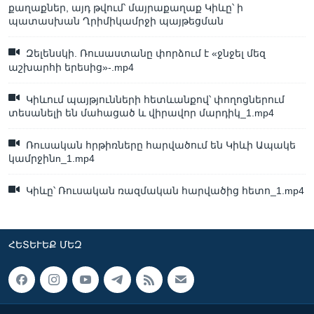
քաղաքներ, այդ թվում՝ մայրաքաղաք Կիևը՝ ի
պատասխան Ղրիմիկամրջի պայթեցման
Զելենսկի. Ռուսաստանը փորձում է «ջնջել մեզ
աշխարհի երեսից»-.mp4
Կիևում պայթյունների հետևանքով՝ փողոցներում
տեսանելի են մահացած և վիրավոր մարդիկ_1.mp4
Ռուսական հրթիռները հարվածում են Կիևի Ապակե
կամրջինn_1.mp4
Կիևը՝ Ռուսական ռազմական հարվածից հետո_1.mp4
ՀԵՏԵՒԵՔ ՄԵԶ