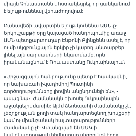
միայն Չինաստանն է հստակեցրել, որ ցանկանում
է ելույթ ունենալ վեհաժողովում:
Բանավեճի ավարտին ելույթ կունենա ԱՄՆ-ը։
Երկուշաբթի օրը կայացած հանդիպումից առաջ
ԱՄՆ պետքարտուղար Էնթոնի Բլինքենն ասել է, որ
ոչ մի սկզբունքային երկիր չի կարող անտարբեր
լինել այն սարսափների նկատմամբ, որն
իրականացնում է Ռուսաստանը Ուկրաինայում։
«Միջազգային հանրությունը պետք է հասկացնի,
որ նախագահ [Վլադիմիր] Պուտինի
գործողությունները լիովին անընդունելի են», -
ասաց նա։ -Ժամանակն է խոսել Ուկրաինային
աջակցելու մասին։ Այժմ ձեռնպահի ժամանակը չէ,
չեզոքության քողի տակ հանդարտեցնող խոսքերի
կամ ոչ միանշանակ հայտարարությունների
ժամանակը չէ։ Վտանգված են ՄԱԿ-ի
կանոնադրության հիմնարար սկզբունքները»: